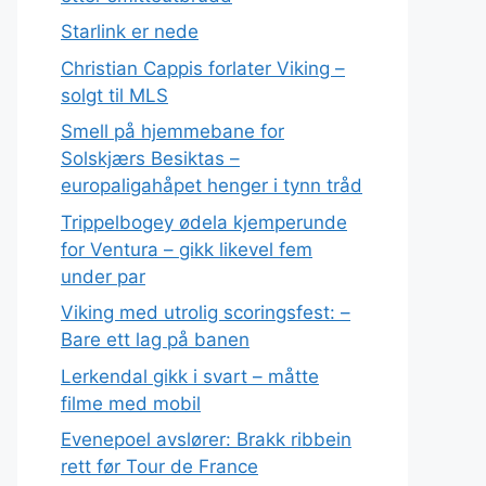
Starlink er nede
Christian Cappis forlater Viking –
solgt til MLS
Smell på hjemmebane for
Solskjærs Besiktas –
europaligahåpet henger i tynn tråd
Trippelbogey ødela kjemperunde
for Ventura – gikk likevel fem
under par
Viking med utrolig scoringsfest: –
Bare ett lag på banen
Lerkendal gikk i svart – måtte
filme med mobil
Evenepoel avslører: Brakk ribbein
rett før Tour de France