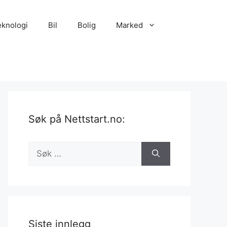
eknologi
Bil
Bolig
Marked
Søk på Nettstart.no:
Søk
etter:
Siste innlegg