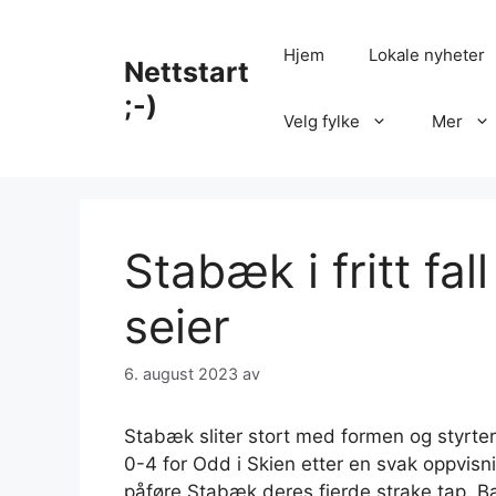
Hopp
til
Hjem
Lokale nyheter
Nettstart
innhold
;-)
Velg fylke
Mer
Stabæk i fritt fal
seier
6. august 2023
av
Stabæk sliter stort med formen og styrter
0-4 for Odd i Skien etter en svak oppvi
påføre Stabæk deres fjerde strake tap. Bæ