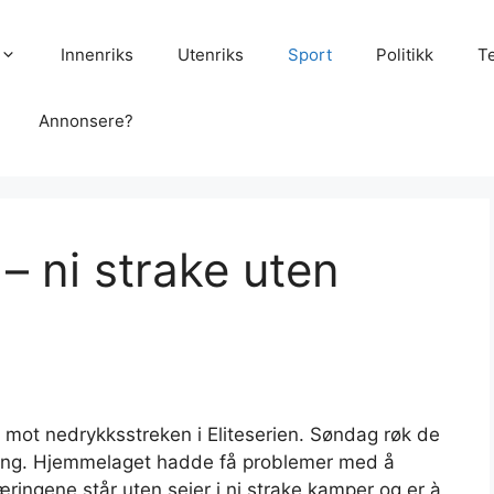
Innenriks
Utenriks
Sport
Politikk
T
Annonsere?
l – ni strake uten
 mot nedrykksstreken i Eliteserien. Søndag røk de
sning. Hjemmelaget hadde få problemer med å
ringene står uten seier i ni strake kamper og er à