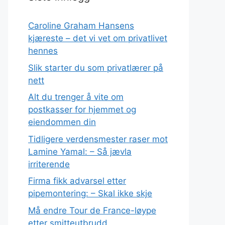
Caroline Graham Hansens
kjæreste – det vi vet om privatlivet
hennes
Slik starter du som privatlærer på
nett
Alt du trenger å vite om
postkasser for hjemmet og
eiendommen din
Tidligere verdensmester raser mot
Lamine Yamal: – Så jævla
irriterende
Firma fikk advarsel etter
pipemontering: – Skal ikke skje
Må endre Tour de France-løype
etter smitteutbrudd