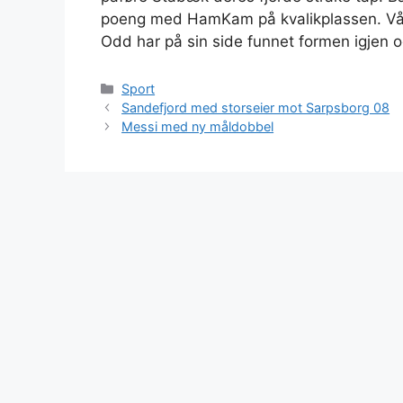
poeng med HamKam på kvalikplassen. Våle
Odd har på sin side funnet formen igjen o
Kategorier
Sport
Sandefjord med storseier mot Sarpsborg 08
Messi med ny måldobbel