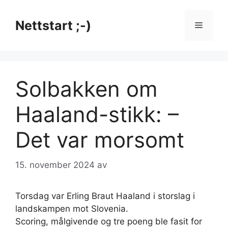
Hopp
til
Nettstart ;-)
Meny
innhold
Solbakken om
Haaland-stikk: –
Det var morsomt
15. november 2024
av
Torsdag var Erling Braut Haaland i storslag i
landskampen mot Slovenia.
Scoring, målgivende og tre poeng ble fasit for