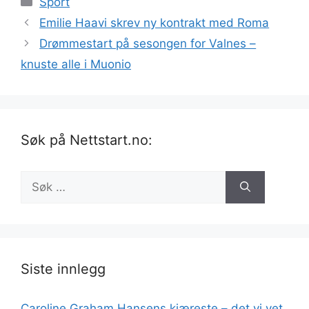
Sport
Emilie Haavi skrev ny kontrakt med Roma
Drømmestart på sesongen for Valnes –
knuste alle i Muonio
Søk på Nettstart.no:
Søk
etter:
Siste innlegg
Caroline Graham Hansens kjæreste – det vi vet