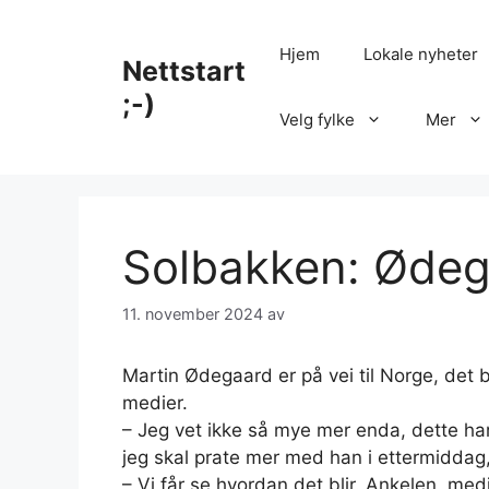
Hopp
til
Hjem
Lokale nyheter
Nettstart
innhold
;-)
Velg fylke
Mer
Solbakken: Ødega
11. november 2024
av
Martin Ødegaard er på vei til Norge, det b
medier.
– Jeg vet ikke så mye mer enda, dette ha
jeg skal prate mer med han i ettermiddag, 
– Vi får se hvordan det blir. Ankelen, medi