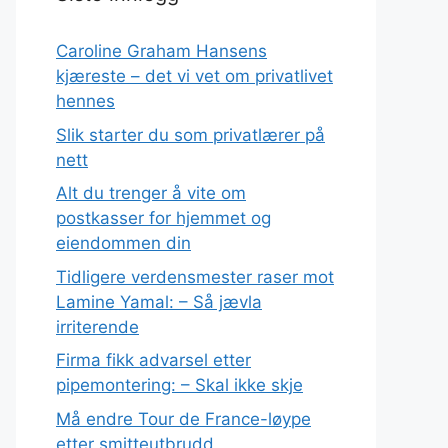
Caroline Graham Hansens
kjæreste – det vi vet om privatlivet
hennes
Slik starter du som privatlærer på
nett
Alt du trenger å vite om
postkasser for hjemmet og
eiendommen din
Tidligere verdensmester raser mot
Lamine Yamal: – Så jævla
irriterende
Firma fikk advarsel etter
pipemontering: – Skal ikke skje
Må endre Tour de France-løype
etter smitteutbrudd