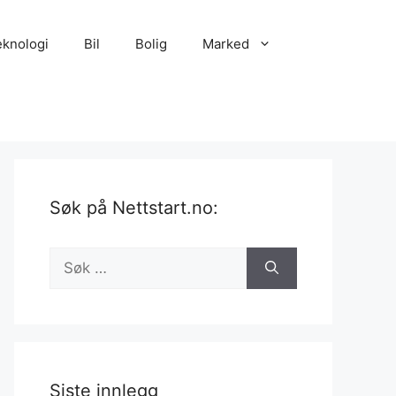
eknologi
Bil
Bolig
Marked
Søk på Nettstart.no:
Søk
etter:
Siste innlegg