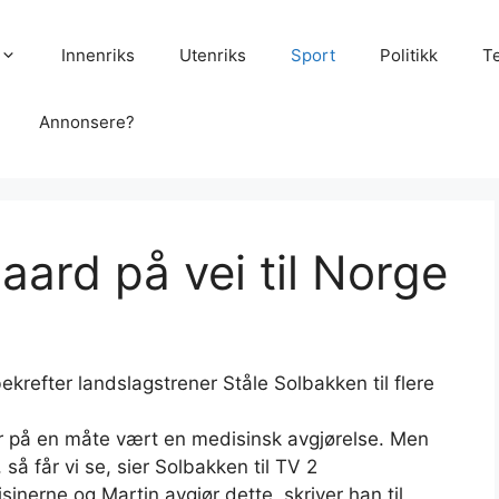
Innenriks
Utenriks
Sport
Politikk
T
Annonsere?
ard på vei til Norge
ekrefter landslagstrener Ståle Solbakken til flere
r på en måte vært en medisinsk avgjørelse. Men
så får vi se, sier Solbakken til TV 2
sinerne og Martin avgjør dette, skriver han til