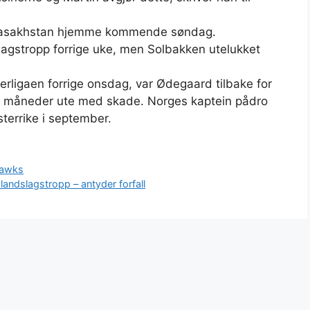
 Kasakhstan hjemme kommende søndag.
slagstropp forrige uke, men Solbakken utelukket
terligaen forrige onsdag, var Ødegaard tilbake for
 to måneder ute med skade. Norges kaptein pådro
terrike i september.
hawks
andslagstropp – antyder forfall