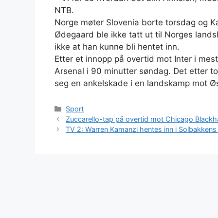
NTB.
Norge møter Slovenia borte torsdag og
Ødegaard ble ikke tatt ut til Norges land
ikke at han kunne bli hentet inn.
Etter et innopp på overtid mot Inter i mes
Arsenal i 90 minutter søndag. Det etter
seg en ankelskade i en landskamp mot Øs
Kategorier
Sport
Zuccarello-tap på overtid mot Chicago Black
TV 2: Warren Kamanzi hentes inn i Solbakkens l