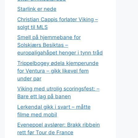
Starlink er nede
Christian Cappis forlater Viking –
solgt til MLS
Smell på hjemmebane for
Solskjærs Besiktas –
europaligahåpet henger i tynn tråd
Trippelbogey ødela kjemperunde
for Ventura – gikk likevel fem
under par
Viking med utrolig scoringsfest: –
Bare ett lag på banen
Lerkendal gikk i svart – måtte
filme med mobil
Evenepoel avslører: Brakk ribbein
rett før Tour de France