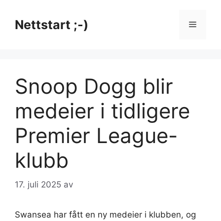
Hopp
til
Nettstart ;-)
Meny
innhold
Snoop Dogg blir
medeier i tidligere
Premier League-
klubb
17. juli 2025
av
Swansea har fått en ny medeier i klubben, og