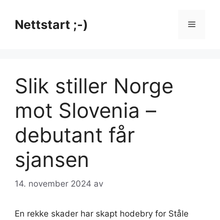
Hopp
til
Nettstart ;-)
Meny
innhold
Slik stiller Norge
mot Slovenia –
debutant får
sjansen
14. november 2024
av
En rekke skader har skapt hodebry for Ståle