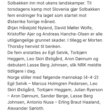
Solbakken inn mot ukens landskamper. Til
torsdagens kamp mot Slovenia gjør Solbakken
fem endringer fra laget som startet mot
Østerrike forrige måned.
Ørjan Håskjold Nyland, David Møller Wolfe,
Kristoffer Ajer og Andreas Hanche-Olsen er alle
utilgjengelige grunnet skader. I tillegg er Morten
Thorsby henvist til benken.
De fem erstattes av Egil Selvik, Torbjørn
Heggem, Leo Skiri Østigård, Aron Dønnum og
debutant Lasse Berg Johnsen, slik NRK meldte
tidligere i dag.
Norge stiller med følgende mannskap (4-4-2):
Egil Selvik – Marcus Holmgren Pedersen, Leo
Skiri Østigård, Torbjørn Heggem, Julian Ryerson
– Aron Dønnum, Sander Berge, Lasse Berg
Johnsen, Antonio Nusa – Erling Braut Haaland,
Alexander Sørloth.