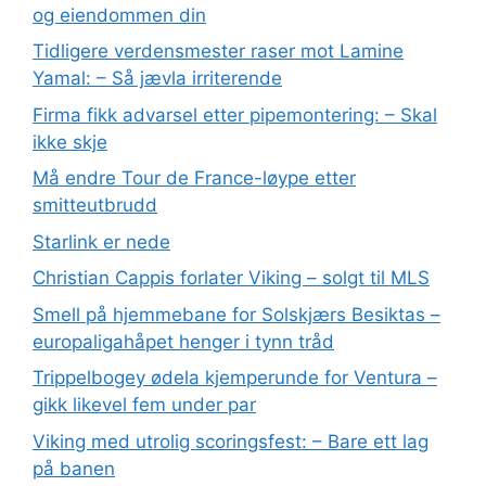
og eiendommen din
Tidligere verdensmester raser mot Lamine
Yamal: – Så jævla irriterende
Firma fikk advarsel etter pipemontering: – Skal
ikke skje
Må endre Tour de France-løype etter
smitteutbrudd
Starlink er nede
Christian Cappis forlater Viking – solgt til MLS
Smell på hjemmebane for Solskjærs Besiktas –
europaligahåpet henger i tynn tråd
Trippelbogey ødela kjemperunde for Ventura –
gikk likevel fem under par
Viking med utrolig scoringsfest: – Bare ett lag
på banen