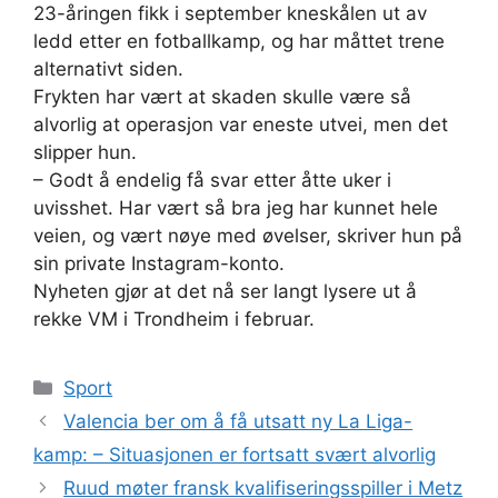
23-åringen fikk i september kneskålen ut av
ledd etter en fotballkamp, og har måttet trene
alternativt siden.
Frykten har vært at skaden skulle være så
alvorlig at operasjon var eneste utvei, men det
slipper hun.
– Godt å endelig få svar etter åtte uker i
uvisshet. Har vært så bra jeg har kunnet hele
veien, og vært nøye med øvelser, skriver hun på
sin private Instagram-konto.
Nyheten gjør at det nå ser langt lysere ut å
rekke VM i Trondheim i februar.
Kategorier
Sport
Valencia ber om å få utsatt ny La Liga-
kamp: – Situasjonen er fortsatt svært alvorlig
Ruud møter fransk kvalifiseringsspiller i Metz