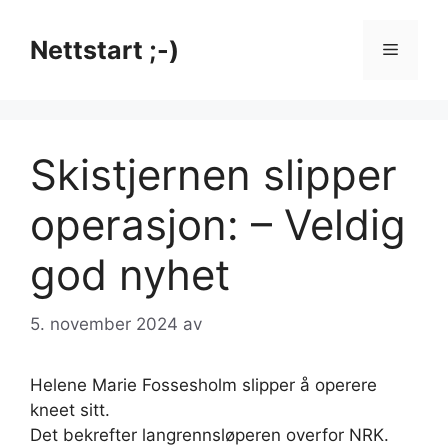
Hopp
til
Nettstart ;-)
Meny
innhold
Skistjernen slipper
operasjon: – Veldig
god nyhet
5. november 2024
av
Helene Marie Fossesholm slipper å operere
kneet sitt.
Det bekrefter langrennsløperen overfor NRK.