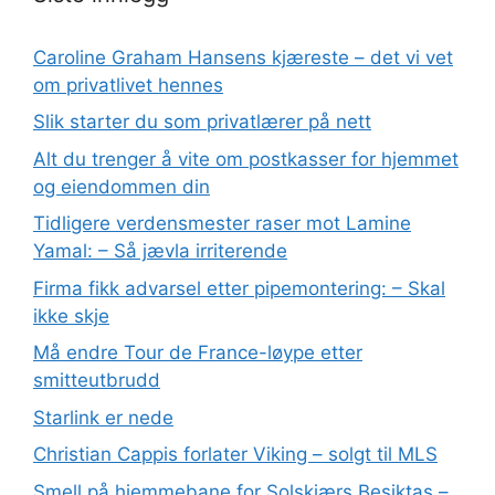
Caroline Graham Hansens kjæreste – det vi vet
om privatlivet hennes
Slik starter du som privatlærer på nett
Alt du trenger å vite om postkasser for hjemmet
og eiendommen din
Tidligere verdensmester raser mot Lamine
Yamal: – Så jævla irriterende
Firma fikk advarsel etter pipemontering: – Skal
ikke skje
Må endre Tour de France-løype etter
smitteutbrudd
Starlink er nede
Christian Cappis forlater Viking – solgt til MLS
Smell på hjemmebane for Solskjærs Besiktas –