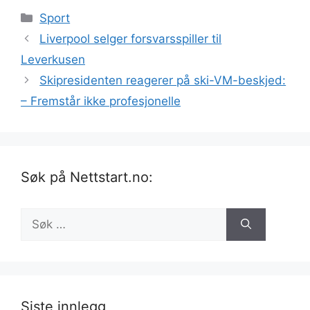
Kategorier
Sport
Liverpool selger forsvarsspiller til
Leverkusen
Skipresidenten reagerer på ski-VM-beskjed:
– Fremstår ikke profesjonelle
Søk på Nettstart.no:
Søk
etter:
Siste innlegg