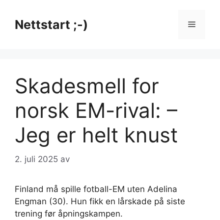
Hopp
til
Nettstart ;-)
Meny
innhold
Skadesmell for
norsk EM-rival: –
Jeg er helt knust
2. juli 2025
av
Finland må spille fotball-EM uten Adelina
Engman (30). Hun fikk en lårskade på siste
trening før åpningskampen.