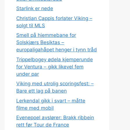
Starlink er nede
Christian Cappis forlater Viking –
solgt til MLS
Smell på hjemmebane for
Solskjærs Besiktas –
europaligahåpet henger i tynn tråd
Trippelbogey ødela kjemperunde
for Ventura – gikk likevel fem
under par
Viking med utrolig scoringsfest: –
Bare ett lag på banen
Lerkendal gikk i svart – måtte
filme med mobil
Evenepoel avslører: Brakk ribbein
rett før Tour de France