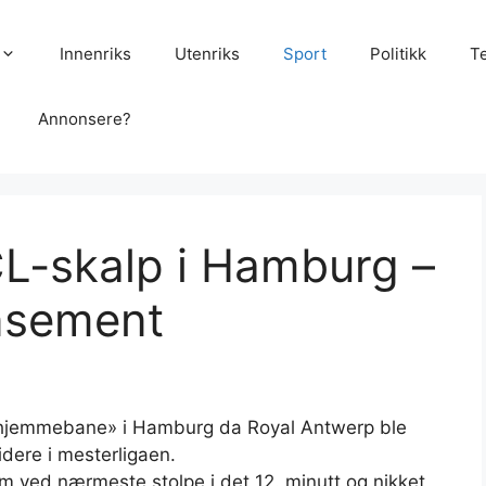
Innenriks
Utenriks
Sport
Politikk
T
Annonsere?
CL-skalp i Hamburg –
nsement
 «hjemmebane» i Hamburg da Royal Antwerp ble
idere i mesterligaen.
m ved nærmeste stolpe i det 12. minutt og nikket