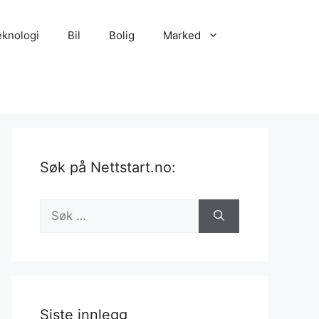
eknologi
Bil
Bolig
Marked
Søk på Nettstart.no:
Søk
etter:
Siste innlegg