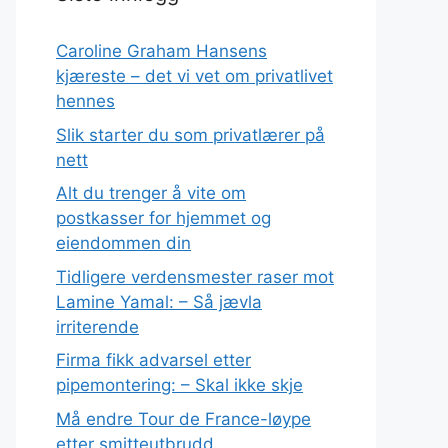
Caroline Graham Hansens
kjæreste – det vi vet om privatlivet
hennes
Slik starter du som privatlærer på
nett
Alt du trenger å vite om
postkasser for hjemmet og
eiendommen din
Tidligere verdensmester raser mot
Lamine Yamal: – Så jævla
irriterende
Firma fikk advarsel etter
pipemontering: – Skal ikke skje
Må endre Tour de France-løype
etter smitteutbrudd