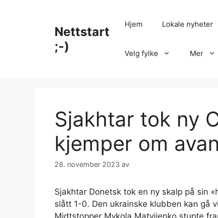
Hopp
til
Hjem
Lokale nyheter
Nettstart
innhold
;-)
Velg fylke
Mer
Sjakhtar tok ny 
kjemper om ava
28. november 2023
av
Sjakhtar Donetsk tok en ny skalp på sin
slått 1-0. Den ukrainske klubben kan gå v
Midtstopper Mykola Matvijenko stupte fra