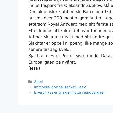
inn et frispark fra Oleksandr Zubkov. Mål
Den ukrainske klubben slo Barcelona 1-0 
nullen i over 200 mesterligaminutter. Lage
ettersom Royal Antwerp med sitt femte str
Etter kampslutt kokte det over for noen 
Arbnor Muja ble utvist med sitt andre gule
Sjakhtar er oppe i ni poeng, like mange s
senere tirsdag kveld.
Sjakhtar gjester Porto i siste runde. Da avg
Europaligaen på nyåret.
(NTB)
Kategorier
Sport
Immobile-dobbel senket Celtic
Elverum-seier til ingen nytte i europaligaen