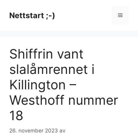
Hopp
til
Nettstart ;-)
Meny
innhold
Shiffrin vant
slalåmrennet i
Killington –
Westhoff nummer
18
26. november 2023
av