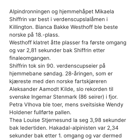
Alpindronningen og hjemmehåpet Mikaela
Shiffrin var best i verdenscupslalåmen i
Killington. Bianca Bakke Westhoff ble beste
norske på 18.-plass.
Westhoff klatret åtte plasser fra første omgang
og var 2,81 sekunder bak Shiffrin etter
finaleomgangen.
Shiffrin tok sin 90. verdenscupseier på
hjemmebane søndag. 28-åringen, som er
kjæreste med den norske fartskjøreren
Aleksander Aamodt Kilde, slo rekorden til
svenske Ingemar Stenmark (86 seirer) i fjor.
Petra Vlhova ble toer, mens sveitsiske Wendy
Holdener fullførte pallen.
Thea Louise Stjernesund la seg 3,98 sekunder
bak ledertiden. Hakadal-alpinisten var 2,34
sekunder bak etter 1. omgang og var dermed