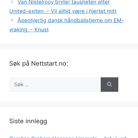
Van Nistelrooy bryter tausheten etter
United-exiten: – Vil alltid være i hjertet mitt
Åpenhjertig dansk håndballstjerne om EM-
vraking: – Knust
Søk på Nettstart.no:
Søk
etter:
Siste innlegg