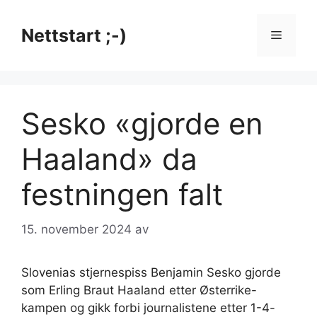
Hopp
til
Nettstart ;-)
Meny
innhold
Sesko «gjorde en
Haaland» da
festningen falt
15. november 2024
av
Slovenias stjernespiss Benjamin Sesko gjorde
som Erling Braut Haaland etter Østerrike-
kampen og gikk forbi journalistene etter 1-4-