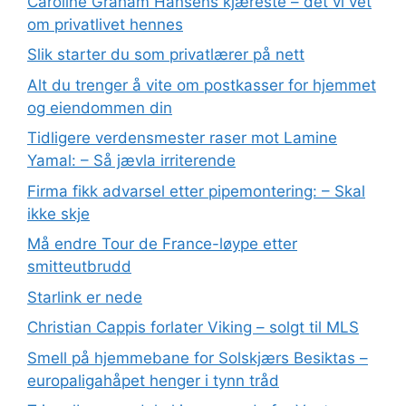
Caroline Graham Hansens kjæreste – det vi vet
om privatlivet hennes
Slik starter du som privatlærer på nett
Alt du trenger å vite om postkasser for hjemmet
og eiendommen din
Tidligere verdensmester raser mot Lamine
Yamal: – Så jævla irriterende
Firma fikk advarsel etter pipemontering: – Skal
ikke skje
Må endre Tour de France-løype etter
smitteutbrudd
Starlink er nede
Christian Cappis forlater Viking – solgt til MLS
Smell på hjemmebane for Solskjærs Besiktas –
europaligahåpet henger i tynn tråd