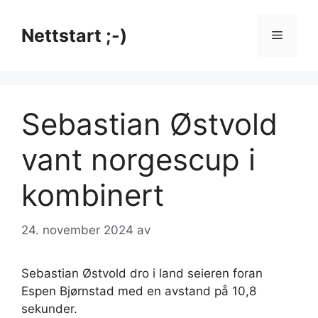
Hopp
til
Nettstart ;-)
Meny
innhold
Sebastian Østvold
vant norgescup i
kombinert
24. november 2024
av
Sebastian Østvold dro i land seieren foran
Espen Bjørnstad med en avstand på 10,8
sekunder.