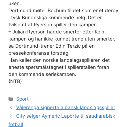
uken.
Dortmund møter Bochum til det som er et derby
i tysk Bundesliga kommende helg. Det er
tvilsomt at Ryerson spiller den kampen.
– Julian Ryerson hadde smerter etter Köln-
kampen og har ikke kunnet trene uten smerter,
sa Dortmund-trener Edin Terzic på en
pressekonferanse torsdag.
Han kaller den norske landslagsspilleren det
eneste spørsmålstegnet i spillerstallen foran
den kommende seriekampen.
(NTB)
Kategorier
Sport
Vålerenga signerte albansk landslagsspiller
City selger Aymeric Laporte til saudiarabisk
fotball