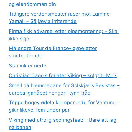
og eiendommen din
Tidligere verdensmester raser mot Lamine
Yamal: – Så jævla irriterende
Firma fikk advarsel etter pipemontering: – Skal
ikke skje
Må endre Tour de France-løype etter
smitteutbrudd
Starlink er nede
Christian Cappis forlater Viking – solgt til MLS
Smell på hjemmebane for Solskjærs Besiktas –
europaligahåpet henger i tynn tråd
Trippelbogey ødela kjemperunde for Ventura –
gikk likevel fem under par
Viking med utrolig scoringsfest: – Bare ett lag
på banen