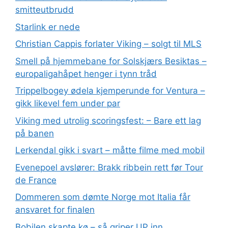
smitteutbrudd
Starlink er nede
Christian Cappis forlater Viking – solgt til MLS
Smell på hjemmebane for Solskjærs Besiktas –
europaligahåpet henger i tynn tråd
Trippelbogey ødela kjemperunde for Ventura –
gikk likevel fem under par
Viking med utrolig scoringsfest: – Bare ett lag
på banen
Lerkendal gikk i svart – måtte filme med mobil
Evenepoel avslører: Brakk ribbein rett før Tour
de France
Dommeren som dømte Norge mot Italia får
ansvaret for finalen
Bobilen skapte kø – så griper UP inn