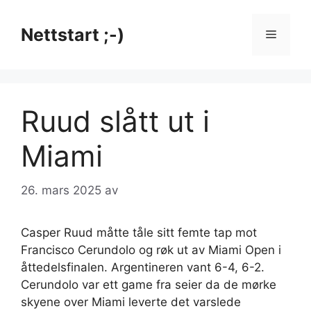
Hopp
til
Nettstart ;-)
Meny
innhold
Ruud slått ut i
Miami
26. mars 2025
av
Casper Ruud måtte tåle sitt femte tap mot
Francisco Cerundolo og røk ut av Miami Open i
åttedelsfinalen. Argentineren vant 6-4, 6-2.
Cerundolo var ett game fra seier da de mørke
skyene over Miami leverte det varslede