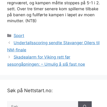
regnværet, og kampen måtte stoppes på 5-1 i 2.
sett. Over tre timer senere kom spillerne tilbake
på banen og fullførte kampen i løpet av moen
minutter. (NTB)
Kategorier
Sport
Undertallsscoring sendte Stavanger Oilers til
NM-finale
Skadealarm for Viking rett før
sesongåpningen: – Umulig å slå fast noe
Søk på Nettstart.no:
Søk