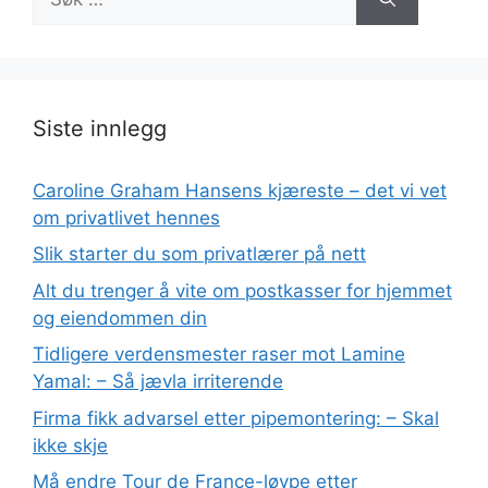
etter:
Siste innlegg
Caroline Graham Hansens kjæreste – det vi vet
om privatlivet hennes
Slik starter du som privatlærer på nett
Alt du trenger å vite om postkasser for hjemmet
og eiendommen din
Tidligere verdensmester raser mot Lamine
Yamal: – Så jævla irriterende
Firma fikk advarsel etter pipemontering: – Skal
ikke skje
Må endre Tour de France-løype etter