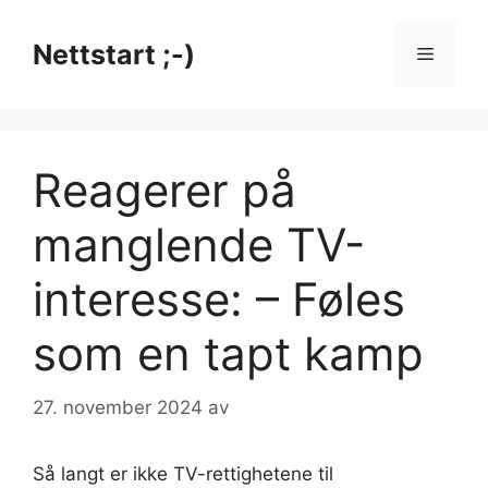
Hopp
til
Nettstart ;-)
Meny
innhold
Reagerer på
manglende TV-
interesse: – Føles
som en tapt kamp
27. november 2024
av
Så langt er ikke TV-rettighetene til