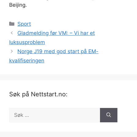
Beijing.
Kategorier
Sport
Gladmelding før VM: – Vi har et
luksusproblem
Norge J19 med god start på EM-
kvalifiseringen
Søk på Nettstart.no:
Søk
etter: