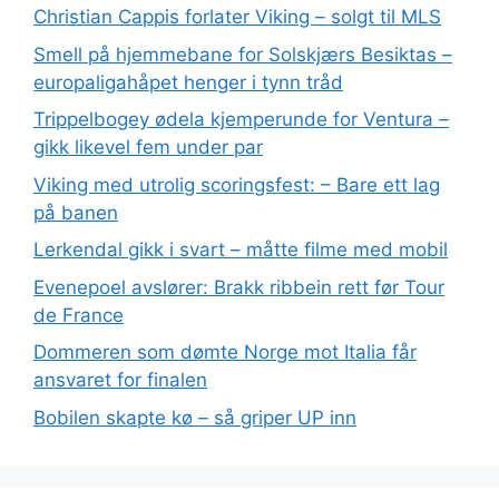
Christian Cappis forlater Viking – solgt til MLS
Smell på hjemmebane for Solskjærs Besiktas –
europaligahåpet henger i tynn tråd
Trippelbogey ødela kjemperunde for Ventura –
gikk likevel fem under par
Viking med utrolig scoringsfest: – Bare ett lag
på banen
Lerkendal gikk i svart – måtte filme med mobil
Evenepoel avslører: Brakk ribbein rett før Tour
de France
Dommeren som dømte Norge mot Italia får
ansvaret for finalen
Bobilen skapte kø – så griper UP inn