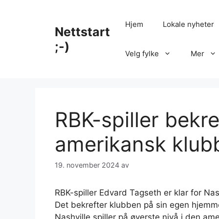
Hopp
til
Hjem
Lokale nyheter
Nettstart
innhold
;-)
Velg fylke
Mer
RBK-spiller bekref
amerikansk klub
19. november 2024
av
RBK-spiller Edvard Tagseth er klar for Nas
Det bekrefter klubben på sin egen hjemm
Nashville spiller på øverste nivå i den am