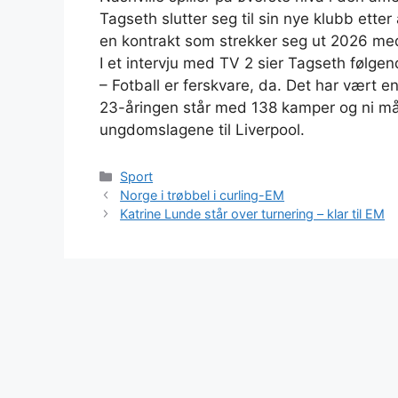
Tagseth slutter seg til sin nye klubb ette
en kontrakt som strekker seg ut 2026 med 
I et intervju med TV 2 sier Tagseth følgen
– Fotball er ferskvare, da. Det har vært en
23-åringen står med 138 kamper og ni mål 
ungdomslagene til Liverpool.
Kategorier
Sport
Norge i trøbbel i curling-EM
Katrine Lunde står over turnering – klar til EM