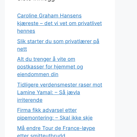
Caroline Graham Hansens
kjæreste – det vi vet om privatlivet
hennes
Slik starter du som privatlærer på
nett
Alt du trenger å vite om
postkasser for hjemmet og
eiendommen din
Tidligere verdensmester raser mot
Lamine Yamal: – Så jævla
irriterende
Firma fikk advarsel etter
pipemontering: – Skal ikke skje
Må endre Tour de France-løype
etter smitteutbrudd