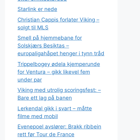
Starlink er nede
Christian Cappis forlater Viking –
solgt til MLS
Smell på hjemmebane for
Solskjærs Besiktas –
europaligahåpet henger i tynn tråd
Trippelbogey ødela kjemperunde
for Ventura – gikk likevel fem
under par
Viking med utrolig scoringsfest: –
Bare ett lag på banen
Lerkendal gikk i svart – måtte
filme med mobil
Evenepoel avslører: Brakk ribbein
rett før Tour de France