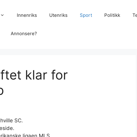
Innenriks
Utenriks
Sport
Politikk
T
Annonsere?
tet klar for
b
hville SC.
eside.
erikanske ligaen MLS.