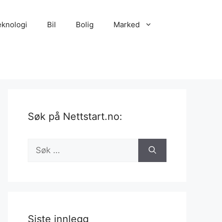
eknologi
Bil
Bolig
Marked
Søk på Nettstart.no:
Søk
etter:
Siste innlegg