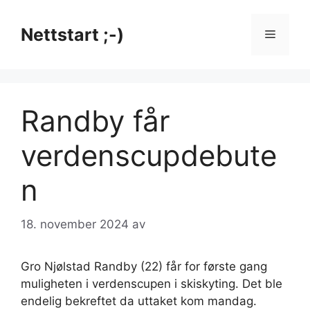
Hopp
til
Nettstart ;-)
Meny
innhold
Randby får
verdenscupdebute
n
18. november 2024
av
Gro Njølstad Randby (22) får for første gang
muligheten i verdenscupen i skiskyting. Det ble
endelig bekreftet da uttaket kom mandag.