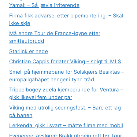
Yamal: – Så jævla irriterende
Firma fikk advarsel etter pipemontering: – Skal
ikke skje
Må endre Tour de France-løype etter
smitteutbrudd
Starlink er nede
Christian Cappis forlater Viking – solgt til MLS
Smell på hjemmebane for Solskjærs Besiktas –
europaligahåpet henger i tynn tråd
Trippelbogey ødela kjemperunde for Ventura –
gikk likevel fem under par
Viking med utrolig scoringsfest: – Bare ett lag
på banen
Lerkendal gikk i svart – måtte filme med mobil
Evenepoel avslører: Brakk ribbein rett før Tour