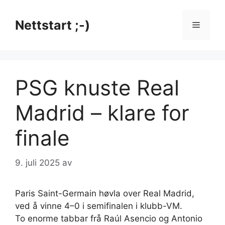
Hopp
til
Nettstart ;-)
Meny
innhold
PSG knuste Real
Madrid – klare for
finale
9. juli 2025
av
Paris Saint-Germain høvla over Real Madrid,
ved å vinne 4–0 i semifinalen i klubb-VM.
To enorme tabbar frå Raúl Asencio og Antonio