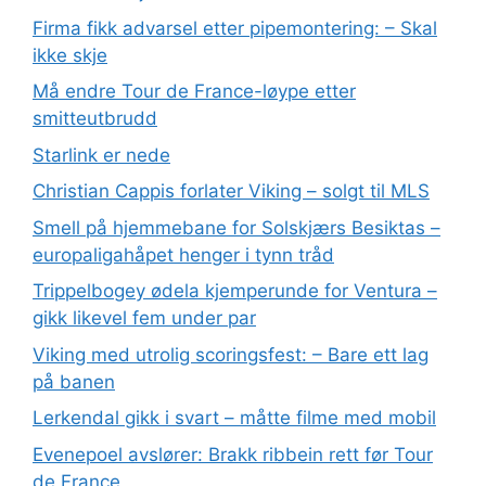
Firma fikk advarsel etter pipemontering: – Skal
ikke skje
Må endre Tour de France-løype etter
smitteutbrudd
Starlink er nede
Christian Cappis forlater Viking – solgt til MLS
Smell på hjemmebane for Solskjærs Besiktas –
europaligahåpet henger i tynn tråd
Trippelbogey ødela kjemperunde for Ventura –
gikk likevel fem under par
Viking med utrolig scoringsfest: – Bare ett lag
på banen
Lerkendal gikk i svart – måtte filme med mobil
Evenepoel avslører: Brakk ribbein rett før Tour
de France