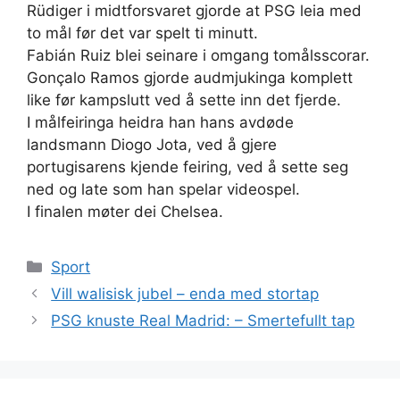
Rüdiger i midtforsvaret gjorde at PSG leia med
to mål før det var spelt ti minutt.
Fabián Ruiz blei seinare i omgang tomålsscorar.
Gonçalo Ramos gjorde audmjukinga komplett
like før kampslutt ved å sette inn det fjerde.
I målfeiringa heidra han hans avdøde
landsmann Diogo Jota, ved å gjere
portugisarens kjende feiring, ved å sette seg
ned og late som han spelar videospel.
I finalen møter dei Chelsea.
Kategorier
Sport
Vill walisisk jubel – enda med stortap
PSG knuste Real Madrid: – Smertefullt tap