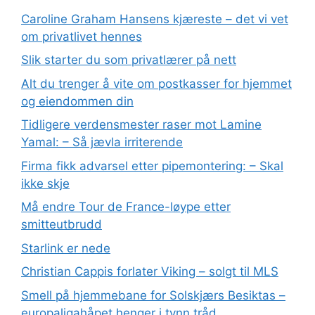
Caroline Graham Hansens kjæreste – det vi vet
om privatlivet hennes
Slik starter du som privatlærer på nett
Alt du trenger å vite om postkasser for hjemmet
og eiendommen din
Tidligere verdensmester raser mot Lamine
Yamal: – Så jævla irriterende
Firma fikk advarsel etter pipemontering: – Skal
ikke skje
Må endre Tour de France-løype etter
smitteutbrudd
Starlink er nede
Christian Cappis forlater Viking – solgt til MLS
Smell på hjemmebane for Solskjærs Besiktas –
europaligahåpet henger i tynn tråd