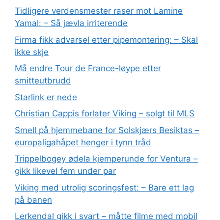
Tidligere verdensmester raser mot Lamine
Yamal: – Så jævla irriterende
Firma fikk advarsel etter pipemontering: – Skal
ikke skje
Må endre Tour de France-løype etter
smitteutbrudd
Starlink er nede
Christian Cappis forlater Viking – solgt til MLS
Smell på hjemmebane for Solskjærs Besiktas –
europaligahåpet henger i tynn tråd
Trippelbogey ødela kjemperunde for Ventura –
gikk likevel fem under par
Viking med utrolig scoringsfest: – Bare ett lag
på banen
Lerkendal gikk i svart – måtte filme med mobil