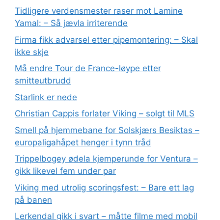
Tidligere verdensmester raser mot Lamine
Yamal: – Så jævla irriterende
Firma fikk advarsel etter pipemontering: – Skal
ikke skje
Må endre Tour de France-løype etter
smitteutbrudd
Starlink er nede
Christian Cappis forlater Viking – solgt til MLS
Smell på hjemmebane for Solskjærs Besiktas –
europaligahåpet henger i tynn tråd
Trippelbogey ødela kjemperunde for Ventura –
gikk likevel fem under par
Viking med utrolig scoringsfest: – Bare ett lag
på banen
Lerkendal gikk i svart – måtte filme med mobil