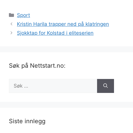
Kategorier
Sport
Kristin Harila trapper ned på klatringen
Sjokktap for Kolstad i eliteserien
Søk på Nettstart.no:
Søk
etter:
Siste innlegg