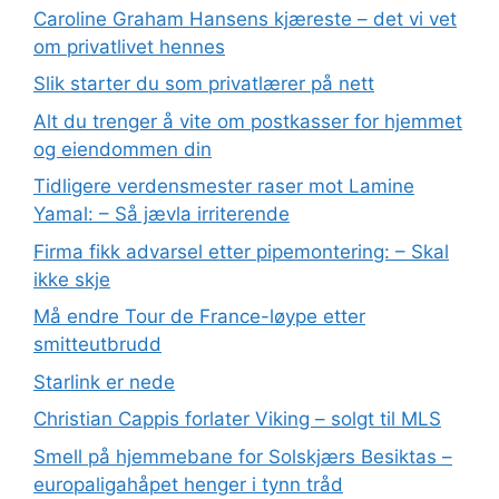
Caroline Graham Hansens kjæreste – det vi vet
om privatlivet hennes
Slik starter du som privatlærer på nett
Alt du trenger å vite om postkasser for hjemmet
og eiendommen din
Tidligere verdensmester raser mot Lamine
Yamal: – Så jævla irriterende
Firma fikk advarsel etter pipemontering: – Skal
ikke skje
Må endre Tour de France-løype etter
smitteutbrudd
Starlink er nede
Christian Cappis forlater Viking – solgt til MLS
Smell på hjemmebane for Solskjærs Besiktas –
europaligahåpet henger i tynn tråd