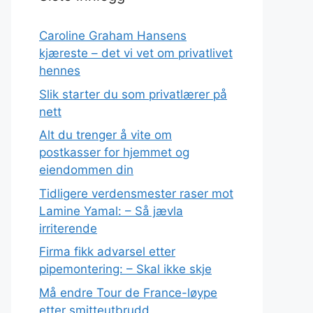
Caroline Graham Hansens
kjæreste – det vi vet om privatlivet
hennes
Slik starter du som privatlærer på
nett
Alt du trenger å vite om
postkasser for hjemmet og
eiendommen din
Tidligere verdensmester raser mot
Lamine Yamal: – Så jævla
irriterende
Firma fikk advarsel etter
pipemontering: – Skal ikke skje
Må endre Tour de France-løype
etter smitteutbrudd