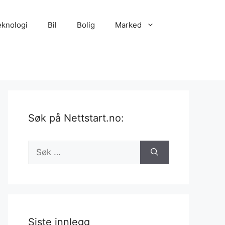
eknologi
Bil
Bolig
Marked
Søk på Nettstart.no:
Søk
etter:
Siste innlegg