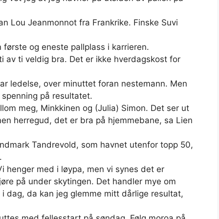
ran Lou Jeanmonnot fra Frankrike. Finske Suvi
n første og eneste pallplass i karrieren.
i av ti veldig bra. Det er ikke hverdagskost for
klar ledelse, over minuttet foran nestemann. Men
 spenning på resultatet.
ellom meg, Minkkinen og (Julia) Simon. Det ser ut
, men herregud, det er bra på hjemmebane, sa Lien
 Landmark Tandrevold, som havnet utenfor topp 50,
.
i henger med i løypa, men vi synes det er
kjøre på under skytingen. Det handler mye om
til i dag, da kan jeg glemme mitt dårlige resultat,
luttes med fellesstart på søndag. Følg moroa på