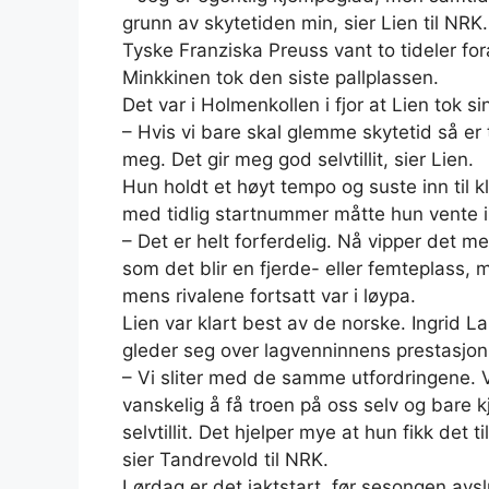
grunn av skytetiden min, sier Lien til NRK.
Tyske Franziska Preuss vant to tideler fo
Minkkinen tok den siste pallplassen.
Det var i Holmenkollen i fjor at Lien tok si
– Hvis vi bare skal glemme skytetid så er t
meg. Det gir meg god selvtillit, sier Lien.
Hun holdt et høyt tempo og suste inn til 
med tidlig startnummer måtte hun vente i
– Det er helt forferdelig. Nå vipper det m
som det blir en fjerde- eller femteplass
mens rivalene fortsatt var i løypa.
Lien var klart best av de norske. Ingrid
gleder seg over lagvenninnens prestasjon
– Vi sliter med de samme utfordringene. V
vanskelig å få troen på oss selv og bare 
selvtillit. Det hjelper mye at hun fikk det 
sier Tandrevold til NRK.
Lørdag er det jaktstart, før sesongen avs