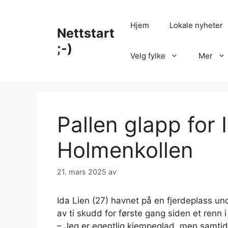
Hopp
til
Hjem
Lokale nyheter
Nettstart
innhold
;-)
Velg fylke
Mer
Pallen glapp for I
Holmenkollen
21. mars 2025
av
Ida Lien (27) havnet på en fjerdeplass und
av ti skudd for første gang siden et renn i
– Jeg er egentlig kjempeglad, men samtidi