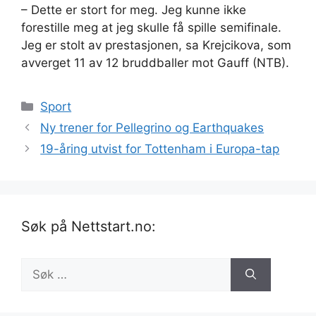
– Dette er stort for meg. Jeg kunne ikke
forestille meg at jeg skulle få spille semifinale.
Jeg er stolt av prestasjonen, sa Krejcikova, som
avverget 11 av 12 bruddballer mot Gauff (NTB).
Kategorier
Sport
Ny trener for Pellegrino og Earthquakes
19-åring utvist for Tottenham i Europa-tap
Søk på Nettstart.no:
Søk
etter: