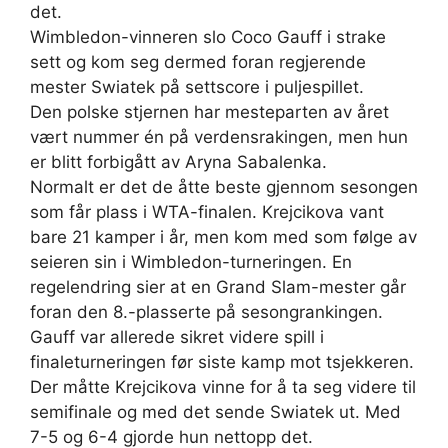
det.
Wimbledon-vinneren slo Coco Gauff i strake
sett og kom seg dermed foran regjerende
mester Swiatek på settscore i puljespillet.
Den polske stjernen har mesteparten av året
vært nummer én på verdensrakingen, men hun
er blitt forbigått av Aryna Sabalenka.
Normalt er det de åtte beste gjennom sesongen
som får plass i WTA-finalen. Krejcikova vant
bare 21 kamper i år, men kom med som følge av
seieren sin i Wimbledon-turneringen. En
regelendring sier at en Grand Slam-mester går
foran den 8.-plasserte på sesongrankingen.
Gauff var allerede sikret videre spill i
finaleturneringen før siste kamp mot tsjekkeren.
Der måtte Krejcikova vinne for å ta seg videre til
semifinale og med det sende Swiatek ut. Med
7-5 og 6-4 gjorde hun nettopp det.