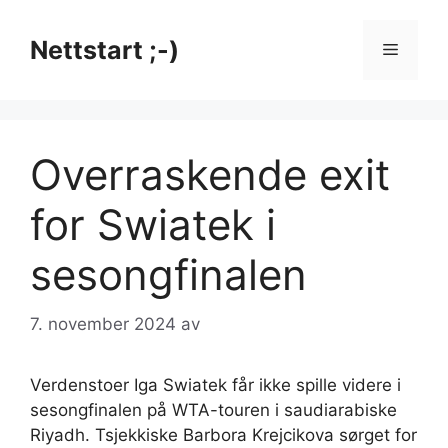
Hopp
til
Nettstart ;-)
Meny
innhold
Overraskende exit
for Swiatek i
sesongfinalen
7. november 2024
av
Verdenstoer Iga Swiatek får ikke spille videre i
sesongfinalen på WTA-touren i saudiarabiske
Riyadh. Tsjekkiske Barbora Krejcikova sørget for