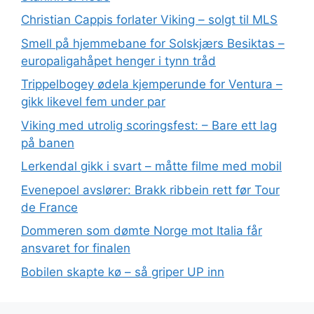
Christian Cappis forlater Viking – solgt til MLS
Smell på hjemmebane for Solskjærs Besiktas –
europaligahåpet henger i tynn tråd
Trippelbogey ødela kjemperunde for Ventura –
gikk likevel fem under par
Viking med utrolig scoringsfest: – Bare ett lag
på banen
Lerkendal gikk i svart – måtte filme med mobil
Evenepoel avslører: Brakk ribbein rett før Tour
de France
Dommeren som dømte Norge mot Italia får
ansvaret for finalen
Bobilen skapte kø – så griper UP inn