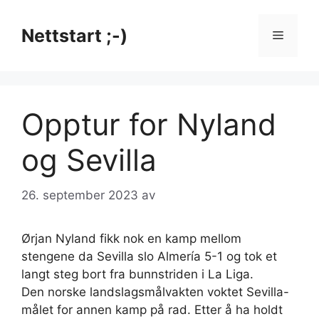
Hopp
til
Nettstart ;-)
Meny
innhold
Opptur for Nyland
og Sevilla
26. september 2023
av
Ørjan Nyland fikk nok en kamp mellom
stengene da Sevilla slo Almería 5-1 og tok et
langt steg bort fra bunnstriden i La Liga.
Den norske landslagsmålvakten voktet Sevilla-
målet for annen kamp på rad. Etter å ha holdt