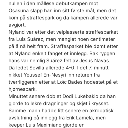
nullen i den målløse debutkampen mot
Osasuna slapp han inn sitt første mål, men det
kom på straffespark og da kampen allerede var
avgjort.
Nyland var etter det velplasserte straffesparket
fra Luis Suárez, men manglet noen centimeter
på å nå helt fram. Straffesparket ble dømt etter
at Nyland enkelt fanget et innlegg. Bak ryggen
hans var nemlig Suárez felt av Jesus Navas.
Da ledet Sevilla allerede 4-0. I det 7. minutt
nikket Youssef En-Nesyri inn returen fra
tverrliggeren etter at Loïc Bades hodestøt på et
hjørnespark.
Minuttet senere doblet Dodi Lukebakio da han
gjorde to lekre dragninger og skjøt i krysset.
Samme mann hadde litt senere en akrobatisk
avslutning på innlegg fra Erik Lamela, men
keeper Luis Maximiano gjorde en