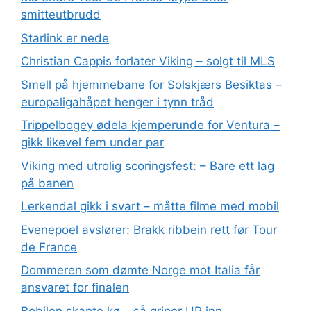
smitteutbrudd
Starlink er nede
Christian Cappis forlater Viking – solgt til MLS
Smell på hjemmebane for Solskjærs Besiktas –
europaligahåpet henger i tynn tråd
Trippelbogey ødela kjemperunde for Ventura –
gikk likevel fem under par
Viking med utrolig scoringsfest: – Bare ett lag
på banen
Lerkendal gikk i svart – måtte filme med mobil
Evenepoel avslører: Brakk ribbein rett før Tour
de France
Dommeren som dømte Norge mot Italia får
ansvaret for finalen
Bobilen skapte kø – så griper UP inn