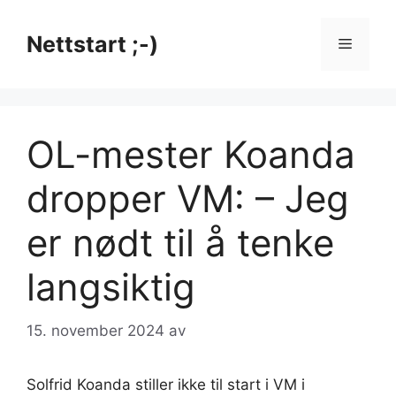
Hopp
til
Nettstart ;-)
Meny
innhold
OL-mester Koanda
dropper VM: – Jeg
er nødt til å tenke
langsiktig
15. november 2024
av
Solfrid Koanda stiller ikke til start i VM i