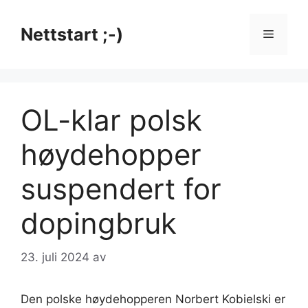
Hopp
til
Nettstart ;-)
Meny
innhold
OL-klar polsk
høydehopper
suspendert for
dopingbruk
23. juli 2024
av
Den polske høydehopperen Norbert Kobielski er