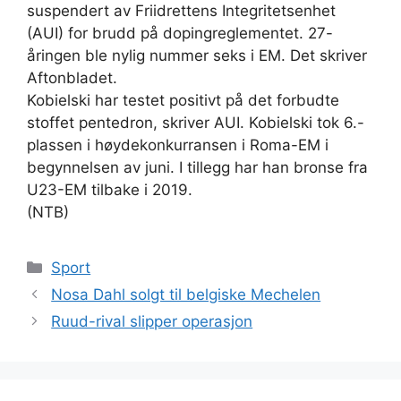
suspendert av Friidrettens Integritetsenhet
(AUI) for brudd på dopingreglementet. 27-
åringen ble nylig nummer seks i EM. Det skriver
Aftonbladet.
Kobielski har testet positivt på det forbudte
stoffet pentedron, skriver AUI. Kobielski tok 6.-
plassen i høydekonkurransen i Roma-EM i
begynnelsen av juni. I tillegg har han bronse fra
U23-EM tilbake i 2019.
(NTB)
Kategorier
Sport
Nosa Dahl solgt til belgiske Mechelen
Ruud-rival slipper operasjon