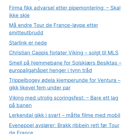
Firma fikk advarsel etter pipemontering: – Skal
ikke skje
Må endre Tour de France-løype etter
smitteutbrudd
Starlink er nede
Christian Cappis forlater Viking – solgt til MLS
Smell på hjemmebane for Solskjærs Besiktas –
europaligahåpet henger i tynn tråd
Trippelbogey ødela kjemperunde for Ventura –
gikk likevel fem under par
Viking med utrolig scoringsfest: – Bare ett lag
på banen
Lerkendal gikk i svart – måtte filme med mobil
Evenepoel avslører: Brakk ribbein rett før Tour
de France