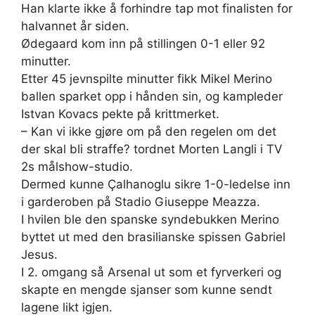
Han klarte ikke å forhindre tap mot finalisten for
halvannet år siden.
Ødegaard kom inn på stillingen 0-1 eller 92
minutter.
Etter 45 jevnspilte minutter fikk Mikel Merino
ballen sparket opp i hånden sin, og kampleder
Istvan Kovacs pekte på krittmerket.
– Kan vi ikke gjøre om på den regelen om det
der skal bli straffe? tordnet Morten Langli i TV
2s målshow-studio.
Dermed kunne Çalhanoglu sikre 1-0-ledelse inn
i garderoben på Stadio Giuseppe Meazza.
I hvilen ble den spanske syndebukken Merino
byttet ut med den brasilianske spissen Gabriel
Jesus.
I 2. omgang så Arsenal ut som et fyrverkeri og
skapte en mengde sjanser som kunne sendt
lagene likt igjen.