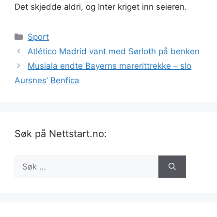
Det skjedde aldri, og Inter kriget inn seieren.
Kategorier
Sport
Atlético Madrid vant med Sørloth på benken
Musiala endte Bayerns marerittrekke – slo
Aursnes’ Benfica
Søk på Nettstart.no:
Søk
etter: