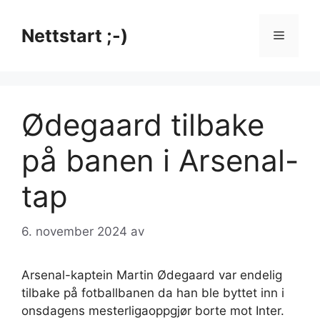
Hopp
til
Nettstart ;-)
Meny
innhold
Ødegaard tilbake
på banen i Arsenal-
tap
6. november 2024
av
Arsenal-kaptein Martin Ødegaard var endelig
tilbake på fotballbanen da han ble byttet inn i
onsdagens mesterligaoppgjør borte mot Inter.