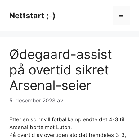
Hopp
til
Nettstart ;-)
Meny
innhold
Ødegaard-assist
på overtid sikret
Arsenal-seier
5. desember 2023
av
Etter en spinnvill fotballkamp endte det 4-3 til
Arsenal borte mot Luton.
På overtid av overtiden sto det fremdeles 3-3,