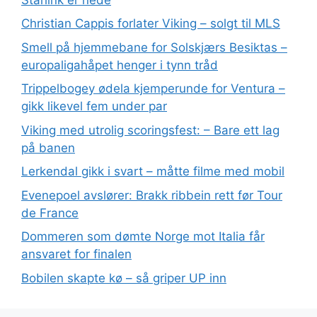
Christian Cappis forlater Viking – solgt til MLS
Smell på hjemmebane for Solskjærs Besiktas –
europaligahåpet henger i tynn tråd
Trippelbogey ødela kjemperunde for Ventura –
gikk likevel fem under par
Viking med utrolig scoringsfest: – Bare ett lag
på banen
Lerkendal gikk i svart – måtte filme med mobil
Evenepoel avslører: Brakk ribbein rett før Tour
de France
Dommeren som dømte Norge mot Italia får
ansvaret for finalen
Bobilen skapte kø – så griper UP inn