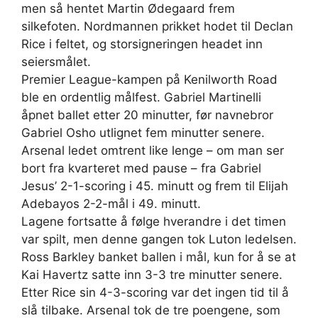
men så hentet Martin Ødegaard frem
silkefoten. Nordmannen prikket hodet til Declan
Rice i feltet, og storsigneringen headet inn
seiersmålet.
Premier League-kampen på Kenilworth Road
ble en ordentlig målfest. Gabriel Martinelli
åpnet ballet etter 20 minutter, før navnebror
Gabriel Osho utlignet fem minutter senere.
Arsenal ledet omtrent like lenge – om man ser
bort fra kvarteret med pause – fra Gabriel
Jesus’ 2-1-scoring i 45. minutt og frem til Elijah
Adebayos 2-2-mål i 49. minutt.
Lagene fortsatte å følge hverandre i det timen
var spilt, men denne gangen tok Luton ledelsen.
Ross Barkley banket ballen i mål, kun for å se at
Kai Havertz satte inn 3-3 tre minutter senere.
Etter Rice sin 4-3-scoring var det ingen tid til å
slå tilbake. Arsenal tok de tre poengene, som