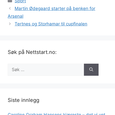
Sport
Martin Ødegaard starter på benken for
Arsenal
Tertnes og Storhamar til cupfinalen
Søk på Nettstart.no:
Søk
etter:
Siste innlegg
Caroline Graham Hansens kjæreste – det vi vet