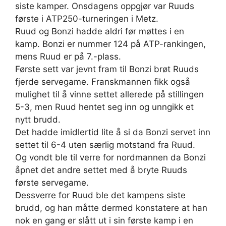
siste kamper. Onsdagens oppgjør var Ruuds
første i ATP250-turneringen i Metz.
Ruud og Bonzi hadde aldri før møttes i en
kamp. Bonzi er nummer 124 på ATP-rankingen,
mens Ruud er på 7.-plass.
Første sett var jevnt fram til Bonzi brøt Ruuds
fjerde servegame. Franskmannen fikk også
mulighet til å vinne settet allerede på stillingen
5-3, men Ruud hentet seg inn og unngikk et
nytt brudd.
Det hadde imidlertid lite å si da Bonzi servet inn
settet til 6-4 uten særlig motstand fra Ruud.
Og vondt ble til verre for nordmannen da Bonzi
åpnet det andre settet med å bryte Ruuds
første servegame.
Dessverre for Ruud ble det kampens siste
brudd, og han måtte dermed konstatere at han
nok en gang er slått ut i sin første kamp i en