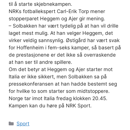
til å starte skjebnekampen.
NRKs fotballekspert Carl-Erik Torp mener
stopperparet Heggem og Ajer gir mening.
– Solbakken har vært tydelig på at han vil drille
laget mest mulig. At han velger Heggem, det
virker veldig sannsynlig. Østigård har vært svak
for Hoffenheim i fem-seks kamper, så basert på
de prestasjonene er det ikke så overraskende
at han ser til andre spillere.
Om det betyr at Heggem og Ajer starter mot
Italia er ikke sikkert, men Solbakken sa på
pressekonferansen at han hadde bestemt seg
for hvilke to som starter som midtstoppere.
Norge tar imot Italia fredag klokken 20.45.
Kampen kan du høre på NRK Sport.
Kategorier
Sport