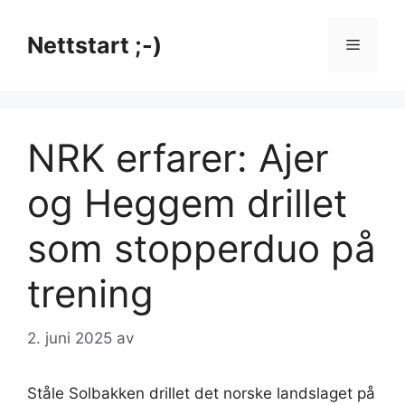
Hopp
til
Nettstart ;-)
Meny
innhold
NRK erfarer: Ajer
og Heggem drillet
som stopperduo på
trening
2. juni 2025
av
Ståle Solbakken drillet det norske landslaget på