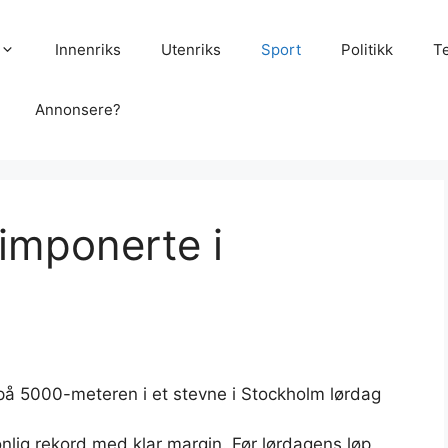
Innenriks
Utenriks
Sport
Politikk
T
Annonsere?
 imponerte i
på 5000-meteren i et stevne i Stockholm lørdag
nlig rekord med klar margin. Før lørdagens løp