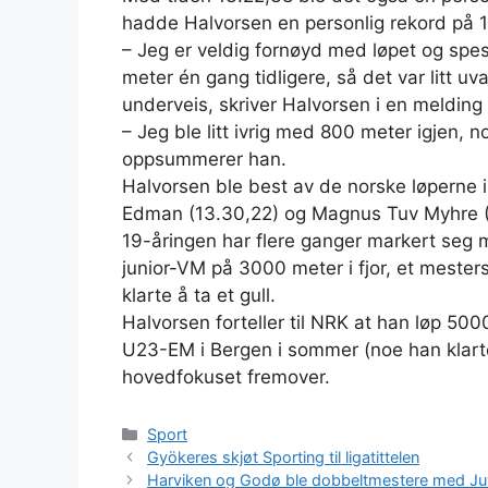
hadde Halvorsen en personlig rekord på 1
– Jeg er veldig fornøyd med løpet og spe
meter én gang tidligere, så det var litt 
underveis, skriver Halvorsen i en melding 
– Jeg ble litt ivrig med 800 meter igjen, 
oppsummerer han.
Halvorsen ble best av de norske løperne i
Edman (13.30,22) og Magnus Tuv Myhre (
19-åringen har flere ganger markert seg m
junior-VM på 3000 meter i fjor, et mester
klarte å ta et gull.
Halvorsen forteller til NRK at han løp 500
U23-EM i Bergen i sommer (noe han klarte
hovedfokuset fremover.
Kategorier
Sport
Gyökeres skjøt Sporting til ligatittelen
Harviken og Godø ble dobbeltmestere med Ju