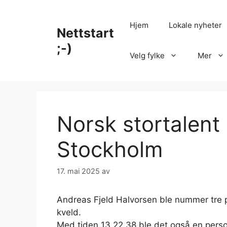
Hopp
til
Hjem
Lokale nyheter
Nettstart
innhold
;-)
Velg fylke
Mer
Norsk stortalent
Stockholm
17. mai 2025
av
Andreas Fjeld Halvorsen ble nummer tre 
kveld.
Med tiden 13.22,38 ble det også en perso