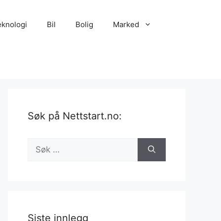
eknologi
Bil
Bolig
Marked
Søk på Nettstart.no:
Søk
etter:
Siste innlegg