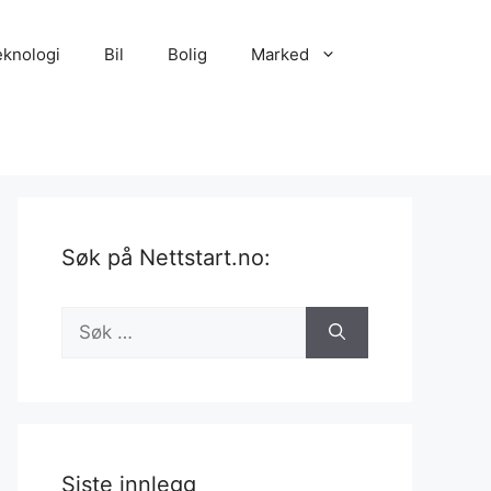
eknologi
Bil
Bolig
Marked
Søk på Nettstart.no:
Søk
etter:
Siste innlegg