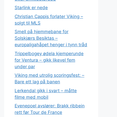
Starlink er nede
Christian Cappis forlater Viking –
solgt til MLS
Smell på hjemmebane for
Solskjærs Besiktas –
europaligahåpet henger i tynn tråd
Trippelbogey ødela kjemperunde
for Ventura – gikk likevel fem
under par
Viking med utrolig scoringsfest: –
Bare ett lag på banen
Lerkendal gikk i svart – måtte
filme med mobil
Evenepoel avslører: Brakk ribbein
rett før Tour de France