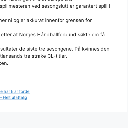
pillmesteren ved sesongslutt er garantert spill i
r ni og er akkurat innenfor grensen for
n etter at Norges Håndballforbund søkte om få
sultater de siste tre sesongene. På kvinnesiden
iansands tre strake CL-titler.
ken.
 har klar fordel
 Helt ufattelig