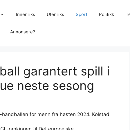
Innenriks
Utenriks
Sport
Politikk
T
Annonsere?
ll garantert spill i
ue neste sesong
-håndballen for menn fra høsten 2024. Kolstad
 CL-rankingen til Det europeiske