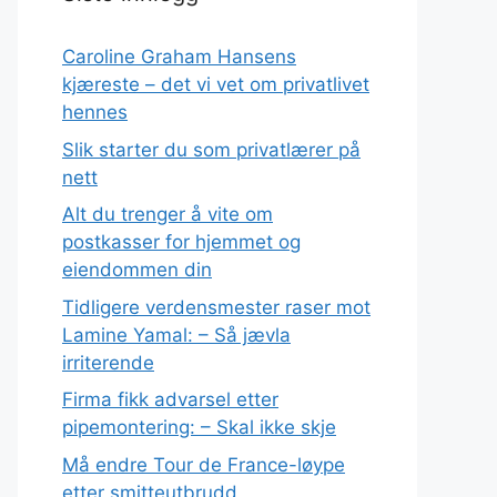
Caroline Graham Hansens
kjæreste – det vi vet om privatlivet
hennes
Slik starter du som privatlærer på
nett
Alt du trenger å vite om
postkasser for hjemmet og
eiendommen din
Tidligere verdensmester raser mot
Lamine Yamal: – Så jævla
irriterende
Firma fikk advarsel etter
pipemontering: – Skal ikke skje
Må endre Tour de France-løype
etter smitteutbrudd