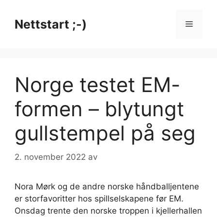
Hopp
til
Nettstart ;-)
Meny
innhold
Norge testet EM-
formen – blytungt
gullstempel på seg
2. november 2022
av
Nora Mørk og de andre norske håndballjentene
er storfavoritter hos spillselskapene før EM.
Onsdag trente den norske troppen i kjellerhallen