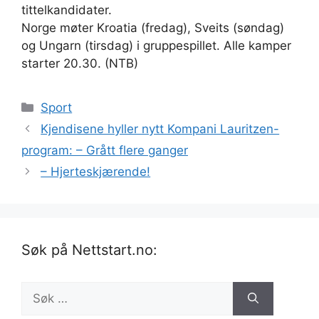
tittelkandidater.
Norge møter Kroatia (fredag), Sveits (søndag)
og Ungarn (tirsdag) i gruppespillet. Alle kamper
starter 20.30. (NTB)
Kategorier
Sport
Kjendisene hyller nytt Kompani Lauritzen-
program: – Grått flere ganger
– Hjerteskjærende!
Søk på Nettstart.no:
Søk
etter: