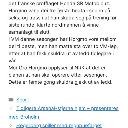
det franske profflaget Honda SR Motoblouz.
Horgmo vann dei tre første heata i serien på
seks, og trass i at han skada seg på trening før
siste runde, klarte nordmannen å vinne
samanlagt til slutt.
I VM denne sesongen har Horgmo vore mellom
dei ti beste, men han måtte stå over to VM-løp,
etter at han fekk skuldra ut av ledd tidlegare i
vår.
Mor Gro Horgmo opplyser til NRK at det er
planen at han skal operere etter sesongen.
Dette er femte gong skuldra gjekk ut av ledd.
Kategorier
Sport
Tidligere Arsenal-stjerne hjem – presenteres
med Broholm
Hegerberg spiller med regnbuefarget