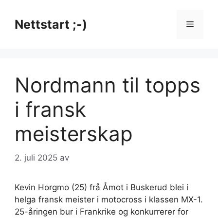
Hopp
til
Nettstart ;-)
Meny
innhold
Nordmann til topps
i fransk
meisterskap
2. juli 2025
av
Kevin Horgmo (25) frå Åmot i Buskerud blei i
helga fransk meister i motocross i klassen MX-1.
25-åringen bur i Frankrike og konkurrerer for