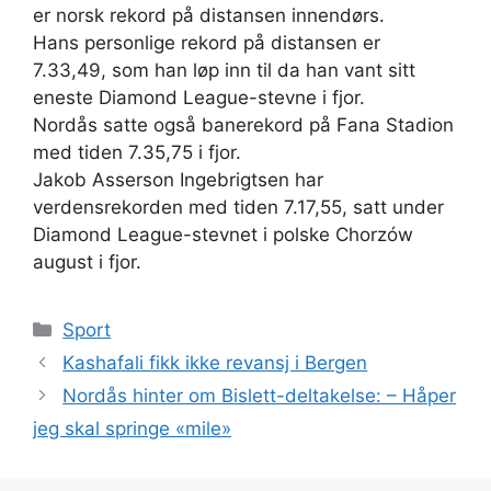
er norsk rekord på distansen innendørs.
Hans personlige rekord på distansen er
7.33,49, som han løp inn til da han vant sitt
eneste Diamond League-stevne i fjor.
Nordås satte også banerekord på Fana Stadion
med tiden 7.35,75 i fjor.
Jakob Asserson Ingebrigtsen har
verdensrekorden med tiden 7.17,55, satt under
Diamond League-stevnet i polske Chorzów
august i fjor.
Kategorier
Sport
Kashafali fikk ikke revansj i Bergen
Nordås hinter om Bislett-deltakelse: – Håper
jeg skal springe «mile»