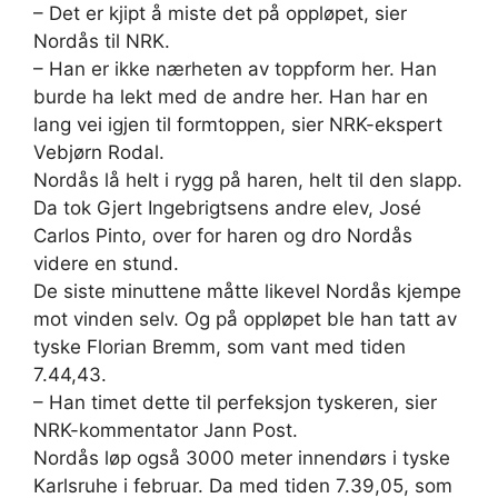
– Det er kjipt å miste det på oppløpet, sier
Nordås til NRK.
– Han er ikke nærheten av toppform her. Han
burde ha lekt med de andre her. Han har en
lang vei igjen til formtoppen, sier NRK-ekspert
Vebjørn Rodal.
Nordås lå helt i rygg på haren, helt til den slapp.
Da tok Gjert Ingebrigtsens andre elev, José
Carlos Pinto, over for haren og dro Nordås
videre en stund.
De siste minuttene måtte likevel Nordås kjempe
mot vinden selv. Og på oppløpet ble han tatt av
tyske Florian Bremm, som vant med tiden
7.44,43.
– Han timet dette til perfeksjon tyskeren, sier
NRK-kommentator Jann Post.
Nordås løp også 3000 meter innendørs i tyske
Karlsruhe i februar. Da med tiden 7.39,05, som