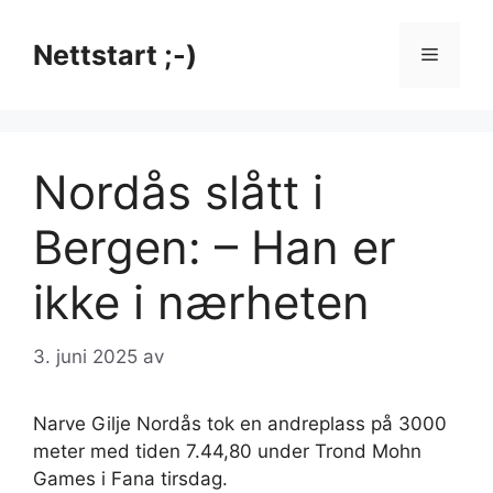
Hopp
til
Nettstart ;-)
Meny
innhold
Nordås slått i
Bergen: – Han er
ikke i nærheten
3. juni 2025
av
Narve Gilje Nordås tok en andreplass på 3000
meter med tiden 7.44,80 under Trond Mohn
Games i Fana tirsdag.