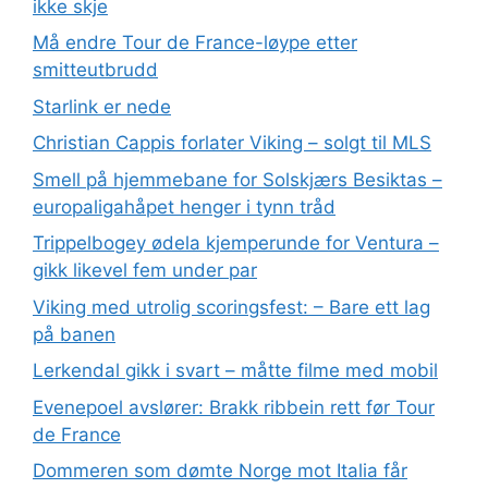
ikke skje
Må endre Tour de France-løype etter
smitteutbrudd
Starlink er nede
Christian Cappis forlater Viking – solgt til MLS
Smell på hjemmebane for Solskjærs Besiktas –
europaligahåpet henger i tynn tråd
Trippelbogey ødela kjemperunde for Ventura –
gikk likevel fem under par
Viking med utrolig scoringsfest: – Bare ett lag
på banen
Lerkendal gikk i svart – måtte filme med mobil
Evenepoel avslører: Brakk ribbein rett før Tour
de France
Dommeren som dømte Norge mot Italia får