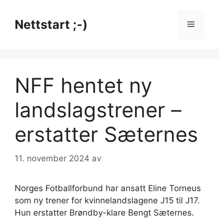
Hopp
til
Nettstart ;-)
Meny
innhold
NFF hentet ny
landslagstrener –
erstatter Sæternes
11. november 2024
av
Norges Fotballforbund har ansatt Eline Torneus
som ny trener for kvinnelandslagene J15 til J17.
Hun erstatter Brøndby-klare Bengt Sæternes.