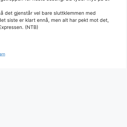
, så det gjenstår vel bare sluttklemmen med
et siste er klart ennå, men alt har pekt mot det,
l Expressen. (NTB)
arn