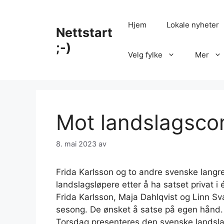
Hopp
til
Hjem
Lokale nyheter
Nettstart
innhold
;-)
Velg fylke
Mer
Mot landslagsco
8. mai 2023
av
Frida Karlsson og to andre svenske langre
landslagsløpere etter å ha satset privat i
Frida Karlsson, Maja Dahlqvist og Linn Sva
sesong. De ønsket å satse på egen hånd.
Torsdag presenteres den svenske landsla