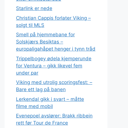
Starlink er nede
Christian Cappis forlater Viking –
solgt til MLS
Smell på hjemmebane for
Solskjærs Besiktas –
europaligahåpet henger i tynn tråd
Trippelbogey ødela kjemperunde
for Ventura – gikk likevel fem
under par
Viking med utrolig scoringsfest: –
Bare ett lag på banen
Lerkendal gikk i svart – måtte
filme med mobil
Evenepoel avslører: Brakk ribbein
rett før Tour de France