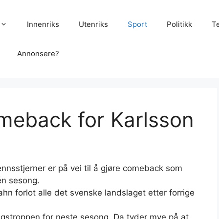
Innenriks
Utenriks
Sport
Politikk
T
Annonsere?
meback for Karlsson
nnsstjerner er på vei til å gjøre comeback som
 én sesong.
hn forlot alle det svenske landslaget etter forrige
gstroppen for neste sesong. Da tyder mye på at