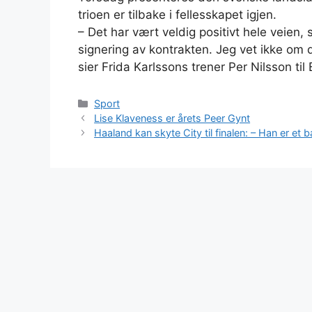
trioen er tilbake i fellesskapet igjen.
– Det har vært veldig positivt hele veien
signering av kontrakten. Jeg vet ikke om d
sier Frida Karlssons trener Per Nilsson ti
Kategorier
Sport
Lise Klaveness er årets Peer Gynt
Haaland kan skyte City til finalen: – Han er et b