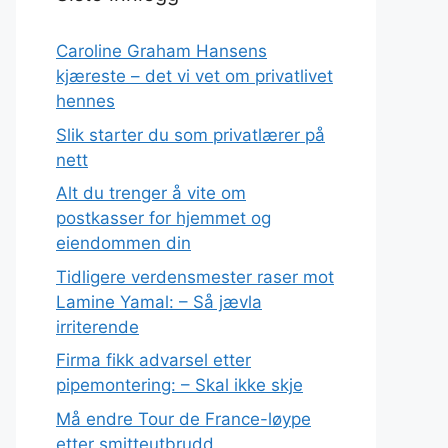
Caroline Graham Hansens
kjæreste – det vi vet om privatlivet
hennes
Slik starter du som privatlærer på
nett
Alt du trenger å vite om
postkasser for hjemmet og
eiendommen din
Tidligere verdensmester raser mot
Lamine Yamal: – Så jævla
irriterende
Firma fikk advarsel etter
pipemontering: – Skal ikke skje
Må endre Tour de France-løype
etter smitteutbrudd