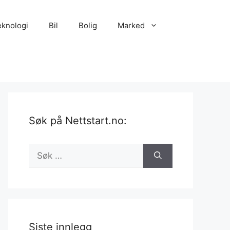
eknologi
Bil
Bolig
Marked
Søk på Nettstart.no:
Søk
etter:
Siste innlegg