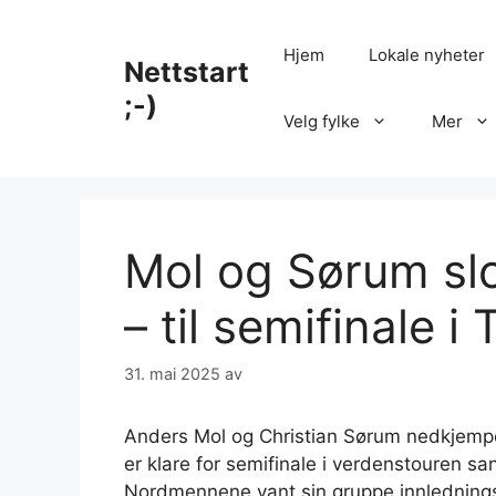
Hopp
til
Hjem
Lokale nyheter
Nettstart
innhold
;-)
Velg fylke
Mer
Mol og Sørum sl
– til semifinale i 
31. mai 2025
av
Anders Mol og Christian Sørum nedkjempe
er klare for semifinale i verdenstouren san
Nordmennene vant sin gruppe innledningsv