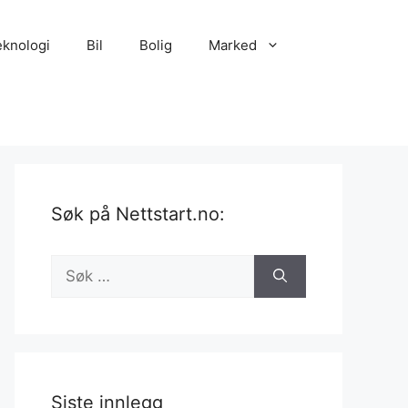
eknologi
Bil
Bolig
Marked
Søk på Nettstart.no:
Søk
etter:
Siste innlegg