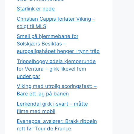
Starlink er nede
Christian Cappis forlater Viking –
solgt til MLS
Smell på hjemmebane for
Solskjærs Besiktas –
europaligahåpet henger i tynn tråd
Trippelbogey ødela kjemperunde
for Ventura – gikk likevel fem
under par
Viking med utrolig scoringsfest: –
Bare ett lag på banen
Lerkendal gikk i svart – måtte
filme med mobil
Evenepoel avslører: Brakk ribbein
rett før Tour de France