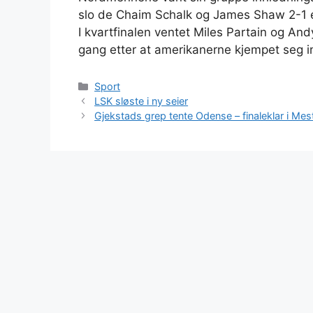
slo de Chaim Schalk og James Shaw 2-1 ett
I kvartfinalen ventet Miles Partain og And
gang etter at amerikanerne kjempet seg i
Kategorier
Sport
LSK sløste i ny seier
Gjekstads grep tente Odense – finaleklar i Mes