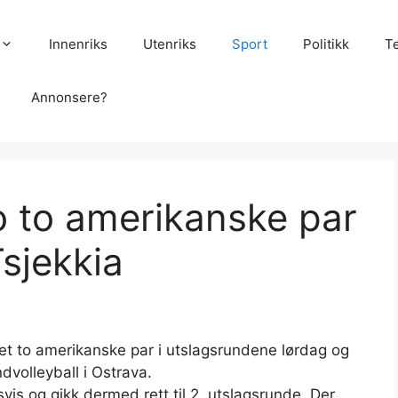
Innenriks
Utenriks
Sport
Politikk
T
Annonsere?
o to amerikanske par
Tsjekkia
t to amerikanske par i utslagsrundene lørdag og
dvolleyball i Ostrava.
is og gikk dermed rett til 2. utslagsrunde. Der