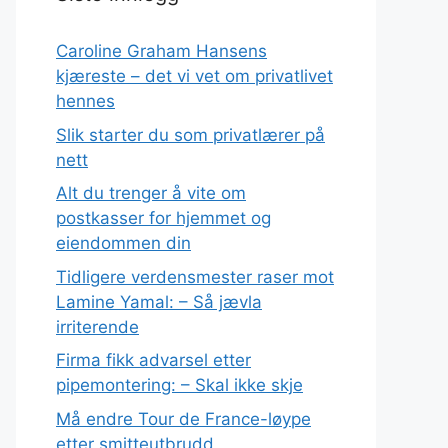
Caroline Graham Hansens
kjæreste – det vi vet om privatlivet
hennes
Slik starter du som privatlærer på
nett
Alt du trenger å vite om
postkasser for hjemmet og
eiendommen din
Tidligere verdensmester raser mot
Lamine Yamal: – Så jævla
irriterende
Firma fikk advarsel etter
pipemontering: – Skal ikke skje
Må endre Tour de France-løype
etter smitteutbrudd