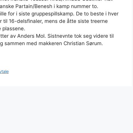
ikanske Partain/Benesh i kamp nummer to.
e for i siste gruppespillskamp. De to beste i hver
 til 16-delsfinaler, mens de åtte siste treerne
e plassene.
ter av Anders Mol. Sistnevnte tok seg videre til
øndag sammen med makkeren Christian Sørum.
vtale