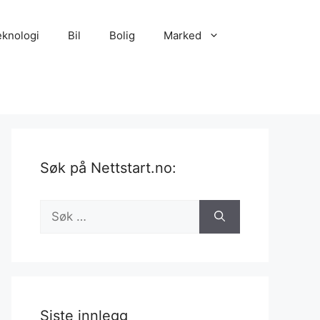
eknologi
Bil
Bolig
Marked
Søk på Nettstart.no:
Søk
etter:
Siste innlegg