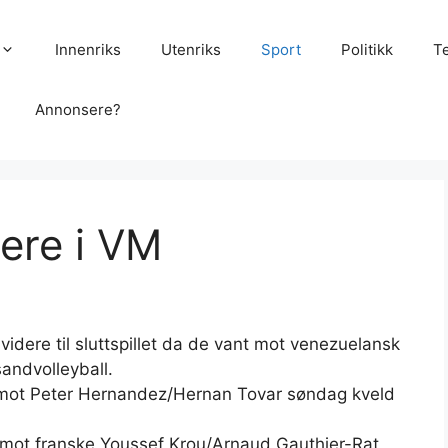
Innenriks
Utenriks
Sport
Politikk
T
Annonsere?
ere i VM
idere til sluttspillet da de vant mot venezuelansk
sandvolleyball.
t mot Peter Hernandez/Hernan Tovar søndag kveld
r mot franske Youssef Krou/Arnaud Gauthier-Rat