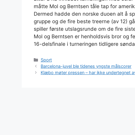
måtte Mol og Berntsen tåle tap for amer
Dermed hadde den norske duoen alt å spill
gruppe og de fire beste treerne (av 12) går
spiller første utslagsrunde om de fire sist
Mol og Berntsen er henholdsvis bror og fet
16-delsfinale i turneringen tidligere s
Kategorier
Sport
Barcelona-juvel ble tidenes yngste målscorer
Klæbo møter pressen – har ikke undertegnet a