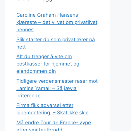
Caroline Graham Hansens
kjæreste – det vi vet om privatlivet
hennes
Slik starter du som privatlærer på
nett
Alt du trenger å vite om
postkasser for hjemmet og
eiendommen din
Tidligere verdensmester raser mot
Lamine Yamal: – Så jævla
irriterende
Firma fikk advarsel etter
pipemontering: – Skal ikke skje
Må endre Tour de France-løype
etter smitteutbrudd