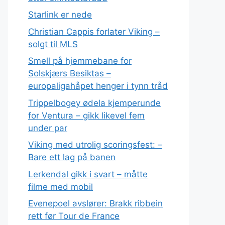
Starlink er nede
Christian Cappis forlater Viking –
solgt til MLS
Smell på hjemmebane for
Solskjærs Besiktas –
europaligahåpet henger i tynn tråd
Trippelbogey ødela kjemperunde
for Ventura – gikk likevel fem
under par
Viking med utrolig scoringsfest: –
Bare ett lag på banen
Lerkendal gikk i svart – måtte
filme med mobil
Evenepoel avslører: Brakk ribbein
rett før Tour de France