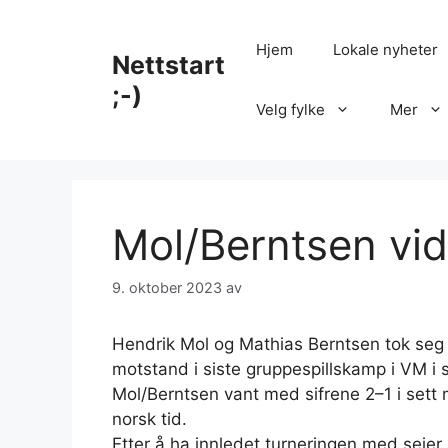
Hopp
til
Hjem
Lokale nyheter
Nettstart
innhold
;-)
Velg fylke
Mer
Mol/Berntsen vid
9. oktober 2023
av
Hendrik Mol og Mathias Berntsen tok seg v
motstand i siste gruppespillskamp i VM i 
Mol/Berntsen vant med sifrene 2–1 i set
norsk tid.
Etter å ha innledet turneringen med seie