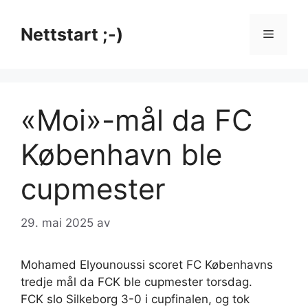
Hopp
til
Nettstart ;-)
Meny
innhold
«Moi»-mål da FC
København ble
cupmester
29. mai 2025
av
Mohamed Elyounoussi scoret FC Københavns
tredje mål da FCK ble cupmester torsdag.
FCK slo Silkeborg 3-0 i cupfinalen, og tok