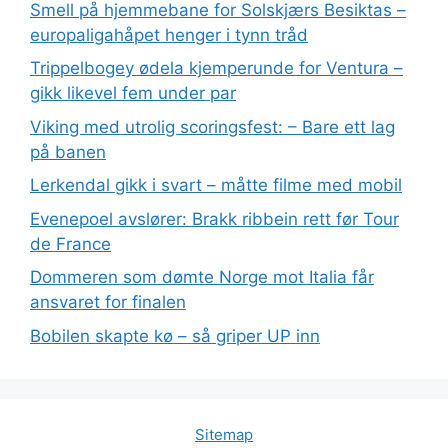
Smell på hjemmebane for Solskjærs Besiktas –
europaligahåpet henger i tynn tråd
Trippelbogey ødela kjemperunde for Ventura –
gikk likevel fem under par
Viking med utrolig scoringsfest: – Bare ett lag
på banen
Lerkendal gikk i svart – måtte filme med mobil
Evenepoel avslører: Brakk ribbein rett før Tour
de France
Dommeren som dømte Norge mot Italia får
ansvaret for finalen
Bobilen skapte kø – så griper UP inn
Sitemap