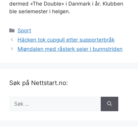
dermed «The Double» i Danmark i år. Klubben
ble seriemester i helgen.
Kategorier
Sport
Häcken tok cupgull etter supporterbråk
Mjøndalen med råsterk seier i bunnstriden
Søk på Nettstart.no:
Søk
etter: