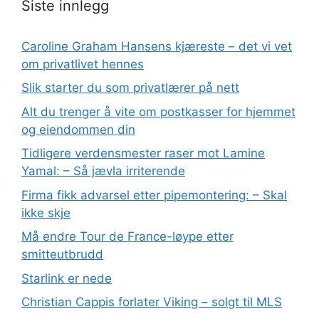
Siste innlegg
Caroline Graham Hansens kjæreste – det vi vet
om privatlivet hennes
Slik starter du som privatlærer på nett
Alt du trenger å vite om postkasser for hjemmet
og eiendommen din
Tidligere verdensmester raser mot Lamine
Yamal: – Så jævla irriterende
Firma fikk advarsel etter pipemontering: – Skal
ikke skje
Må endre Tour de France-løype etter
smitteutbrudd
Starlink er nede
Christian Cappis forlater Viking – solgt til MLS