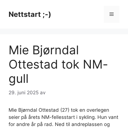
Hopp
til
Nettstart ;-)
Meny
innhold
Mie Bjørndal
Ottestad tok NM-
gull
29. juni 2025
av
Mie Bjørndal Ottestad (27) tok en overlegen
seier på årets NM-fellesstart i sykling. Hun vant
for andre år på rad. Ned til andreplassen og