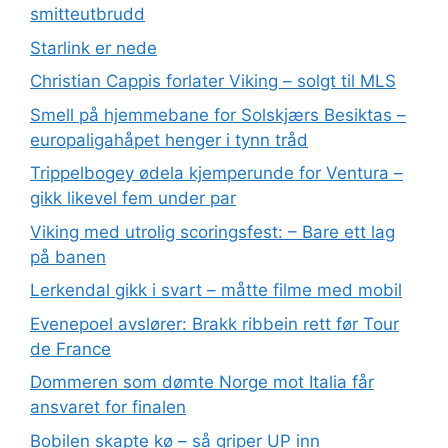
smitteutbrudd
Starlink er nede
Christian Cappis forlater Viking – solgt til MLS
Smell på hjemmebane for Solskjærs Besiktas –
europaligahåpet henger i tynn tråd
Trippelbogey ødela kjemperunde for Ventura –
gikk likevel fem under par
Viking med utrolig scoringsfest: – Bare ett lag
på banen
Lerkendal gikk i svart – måtte filme med mobil
Evenepoel avslører: Brakk ribbein rett før Tour
de France
Dommeren som dømte Norge mot Italia får
ansvaret for finalen
Bobilen skapte kø – så griper UP inn