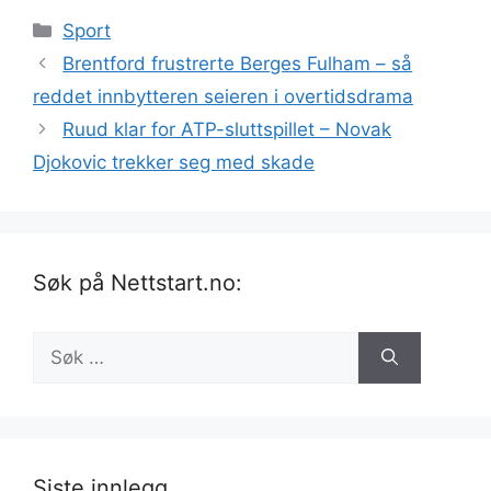
Kategorier
Sport
Brentford frustrerte Berges Fulham – så
reddet innbytteren seieren i overtidsdrama
Ruud klar for ATP-sluttspillet – Novak
Djokovic trekker seg med skade
Søk på Nettstart.no:
Søk
etter:
Siste innlegg