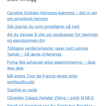
Caroline Graham Hansens kjæreste – det vi vet
om privatlivet hennes
Slik starter du som privatlærer på nett
Alt du trenger å vite om postkasser for hjemmet
og eiendommen din
Tidligere verdensmester raser mot Lamine
Yamal: – Så jævla irriterende
Firma fikk advarsel etter pipemontering: – Skal
ikke skje
Må endre Tour de France-løype etter
smitteutbrudd
Starlink er nede
Christian Cappis forlater Viking – solgt til MLS
Smell på hjemmebane for Solskjærs Besiktas –