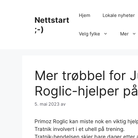
Hopp
til
Hjem
Lokale nyheter
Nettstart
innhold
;-)
Velg fylke
Mer
Mer trøbbel for
Roglic-hjelper p
5. mai 2023
av
Primoz Roglic kan miste nok en viktig hjelp
Tratnik involvert i et uhell på trening.
Tratnik-hendelsen skjer bare dager etter