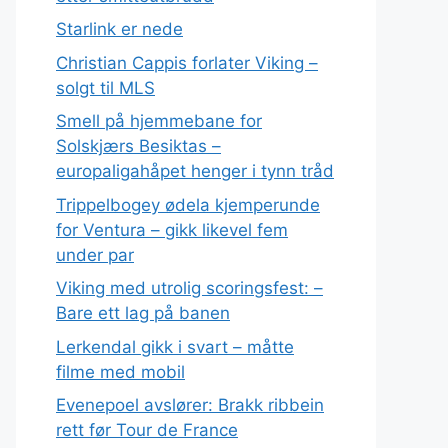
Starlink er nede
Christian Cappis forlater Viking –
solgt til MLS
Smell på hjemmebane for
Solskjærs Besiktas –
europaligahåpet henger i tynn tråd
Trippelbogey ødela kjemperunde
for Ventura – gikk likevel fem
under par
Viking med utrolig scoringsfest: –
Bare ett lag på banen
Lerkendal gikk i svart – måtte
filme med mobil
Evenepoel avslører: Brakk ribbein
rett før Tour de France