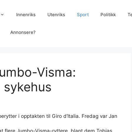
Innenriks
Utenriks
Sport
Politikk
T
Annonsere?
 Jumbo-Visma:
å sykehus
erytter i opptakten til Giro d’Italia. Fredag var Jan
 at flere Jumbo-Visma-ryttere, blant dem Tobias