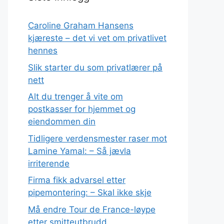
Caroline Graham Hansens
kjæreste – det vi vet om privatlivet
hennes
Slik starter du som privatlærer på
nett
Alt du trenger å vite om
postkasser for hjemmet og
eiendommen din
Tidligere verdensmester raser mot
Lamine Yamal: – Så jævla
irriterende
Firma fikk advarsel etter
pipemontering: – Skal ikke skje
Må endre Tour de France-løype
etter smitteutbrudd