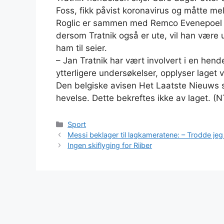
Foss, fikk påvist koronavirus og måtte melde
Roglic er sammen med Remco Evenepoel de
dersom Tratnik også er ute, vil han være 
ham til seier.
– Jan Tratnik har vært involvert i en hend
ytterligere undersøkelser, opplyser laget v
Den belgiske avisen Het Laatste Nieuws skr
hevelse. Dette bekreftes ikke av laget. (
Kategorier
Sport
Messi beklager til lagkameratene: – Trodde jeg
Ingen skiflyging for Riiber