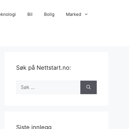
eknologi
Bil
Bolig
Marked
Søk på Nettstart.no:
Søk
etter:
Siste innlegg