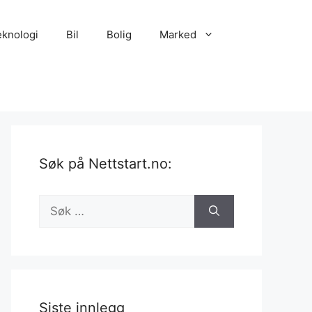
eknologi
Bil
Bolig
Marked
Søk på Nettstart.no:
Søk
etter:
Siste innlegg