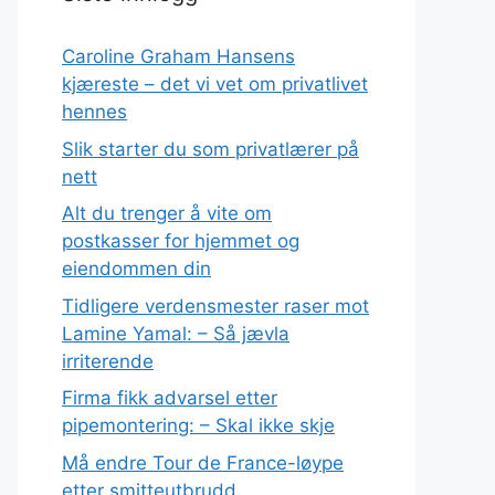
Caroline Graham Hansens
kjæreste – det vi vet om privatlivet
hennes
Slik starter du som privatlærer på
nett
Alt du trenger å vite om
postkasser for hjemmet og
eiendommen din
Tidligere verdensmester raser mot
Lamine Yamal: – Så jævla
irriterende
Firma fikk advarsel etter
pipemontering: – Skal ikke skje
Må endre Tour de France-løype
etter smitteutbrudd