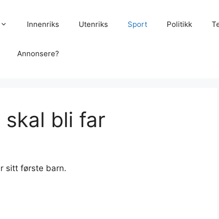
Innenriks
Utenriks
Sport
Politikk
T
Annonsere?
kal bli far
sitt første barn.