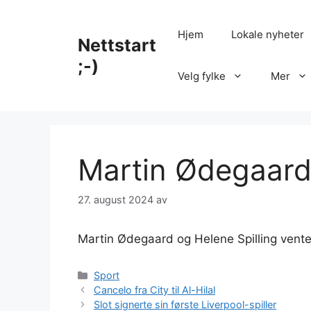
Hopp
til
Hjem
Lokale nyheter
Nettstart
innhold
;-)
Velg fylke
Mer
Martin Ødegaard s
27. august 2024
av
Martin Ødegaard og Helene Spilling venter 
Kategorier
Sport
Cancelo fra City til Al-Hilal
Slot signerte sin første Liverpool-spiller