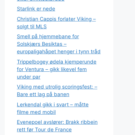
Starlink er nede
Christian Cappis forlater Viking –
solgt til MLS
Smell på hjemmebane for
Solskjærs Besiktas –
europaligahåpet henger i tynn tråd
Trippelbogey ødela kjemperunde
for Ventura – gikk likevel fem
under par
Viking med utrolig scoringsfest: –
Bare ett lag på banen
Lerkendal gikk i svart – måtte
filme med mobil
Evenepoel avslører: Brakk ribbein
rett før Tour de France