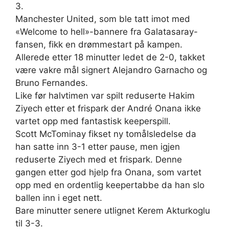
3.
Manchester United, som ble tatt imot med
«Welcome to hell»-bannere fra Galatasaray-
fansen, fikk en drømmestart på kampen.
Allerede etter 18 minutter ledet de 2-0, takket
være vakre mål signert Alejandro Garnacho og
Bruno Fernandes.
Like før halvtimen var spilt reduserte Hakim
Ziyech etter et frispark der André Onana ikke
vartet opp med fantastisk keeperspill.
Scott McTominay fikset ny tomålsledelse da
han satte inn 3-1 etter pause, men igjen
reduserte Ziyech med et frispark. Denne
gangen etter god hjelp fra Onana, som vartet
opp med en ordentlig keepertabbe da han slo
ballen inn i eget nett.
Bare minutter senere utlignet Kerem Akturkoglu
til 3-3.