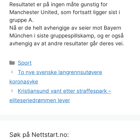
Resultatet er på ingen måte gunstig for
Manchester United, som fortsatt ligger sist i
gruppe A.
Nå er de helt avhengige av seier mot Bayern
München i siste gruppespillskamp, og er også
avhengig av at andre resultater går deres vei.
Kategorier
Sport
To nye svenske langrennsutøvere
koronasyke
Kristiansund vant etter straffespark –
eliteseriedrømmen lever
Søk på Nettstart.no: