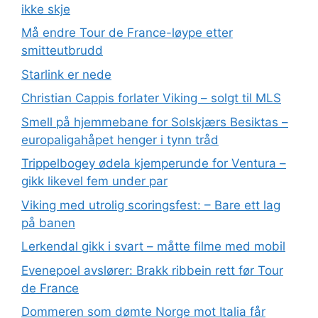
ikke skje
Må endre Tour de France-løype etter
smitteutbrudd
Starlink er nede
Christian Cappis forlater Viking – solgt til MLS
Smell på hjemmebane for Solskjærs Besiktas –
europaligahåpet henger i tynn tråd
Trippelbogey ødela kjemperunde for Ventura –
gikk likevel fem under par
Viking med utrolig scoringsfest: – Bare ett lag
på banen
Lerkendal gikk i svart – måtte filme med mobil
Evenepoel avslører: Brakk ribbein rett før Tour
de France
Dommeren som dømte Norge mot Italia får