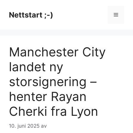
Hopp
til
Nettstart ;-)
Meny
innhold
Manchester City
landet ny
storsignering –
henter Rayan
Cherki fra Lyon
10. juni 2025
av