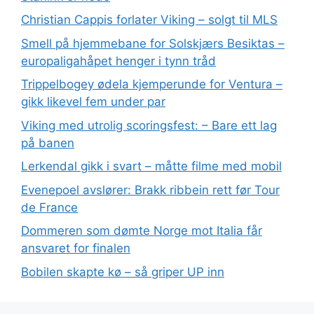
Christian Cappis forlater Viking – solgt til MLS
Smell på hjemmebane for Solskjærs Besiktas –
europaligahåpet henger i tynn tråd
Trippelbogey ødela kjemperunde for Ventura –
gikk likevel fem under par
Viking med utrolig scoringsfest: – Bare ett lag
på banen
Lerkendal gikk i svart – måtte filme med mobil
Evenepoel avslører: Brakk ribbein rett før Tour
de France
Dommeren som dømte Norge mot Italia får
ansvaret for finalen
Bobilen skapte kø – så griper UP inn