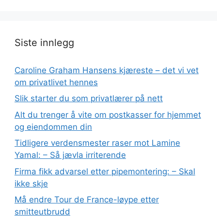
Siste innlegg
Caroline Graham Hansens kjæreste – det vi vet
om privatlivet hennes
Slik starter du som privatlærer på nett
Alt du trenger å vite om postkasser for hjemmet
og eiendommen din
Tidligere verdensmester raser mot Lamine
Yamal: – Så jævla irriterende
Firma fikk advarsel etter pipemontering: – Skal
ikke skje
Må endre Tour de France-løype etter
smitteutbrudd