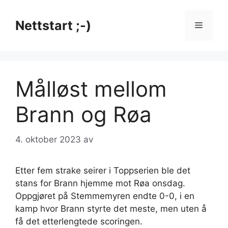
Hopp
til
Nettstart ;-)
Meny
innhold
Målløst mellom
Brann og Røa
4. oktober 2023
av
Etter fem strake seirer i Toppserien ble det
stans for Brann hjemme mot Røa onsdag.
Oppgjøret på Stemmemyren endte 0-0, i en
kamp hvor Brann styrte det meste, men uten å
få det etterlengtede scoringen.