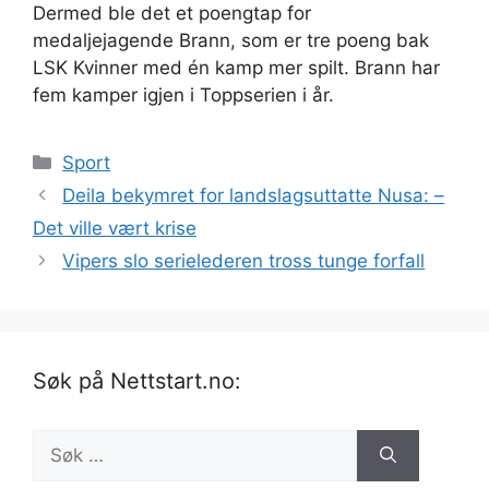
Dermed ble det et poengtap for
medaljejagende Brann, som er tre poeng bak
LSK Kvinner med én kamp mer spilt. Brann har
fem kamper igjen i Toppserien i år.
Kategorier
Sport
Deila bekymret for landslagsuttatte Nusa: –
Det ville vært krise
Vipers slo serielederen tross tunge forfall
Søk på Nettstart.no:
Søk
etter: