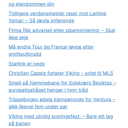
og eiendommen din
Tidligere verdensmester raser mot Lamine
Yamal: – Så jævla irriterende
Firma fikk advarsel etter pipemontering: – Skal
ikke skje
Må endre Tour de France-løype etter
smitteutbrudd
Starlink er nede
Christian Cappis forlater Viking – solgt til MLS
Smell på hjemmebane for Solskjærs Besiktas –
europaligahåpet henger i tynn tråd
Trippelbogey ødela kjemperunde for Ventura –
gikk likevel fem under par
Viking med utrolig scoringsfest: – Bare ett lag
på banen