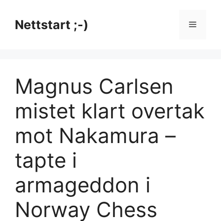
Hopp
til
Nettstart ;-)
Meny
innhold
Magnus Carlsen
mistet klart overtak
mot Nakamura –
tapte i
armageddon i
Norway Chess